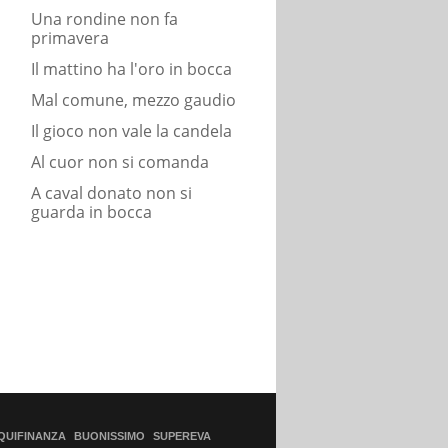
Una rondine non fa
primavera
Il mattino ha l'oro in bocca
Mal comune, mezzo gaudio
Il gioco non vale la candela
Al cuor non si comanda
A caval donato non si
guarda in bocca
QUIFINANZA
BUONISSIMO
SUPEREVA