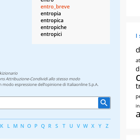
entro_breve
entropia
entropica
entropiche
entropici
I
d
at
d
kizionario
ns Attribuzione-Condividi allo stesso modo
t
un modo espressione dell’opinione di Italiaonline S.p.A.
p
i
K
L
M
N
O
P
Q
R
S
T
U
V
W
X
Y
Z