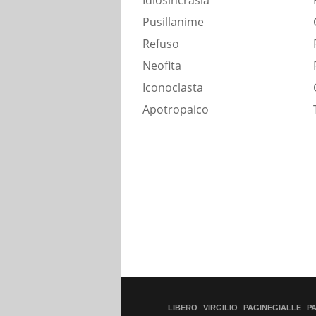
Idiosincrasia
Pusillanime
Refuso
Neofita
Iconoclasta
Apotropaico
LIBERO
VIRGILIO
PAGINEGIALLE
P