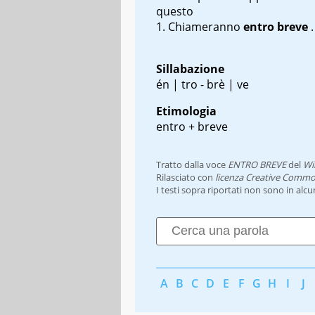
questo
Chiameranno
entro breve
.
Sillabazione
én | tro - brè | ve
Etimologia
entro + breve
Tratto dalla voce
ENTRO BREVE
del
Wi
Rilasciato con
licenza Creative Commo
I testi sopra riportati non sono in alc
A
B
C
D
E
F
G
H
I
J