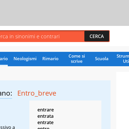
Come si
Strum
ario
Neologismi
Rimario
Scuola
scrive
Uti
ano:
Entro_breve
entrare
entrata
entrate
ssivo a
entro