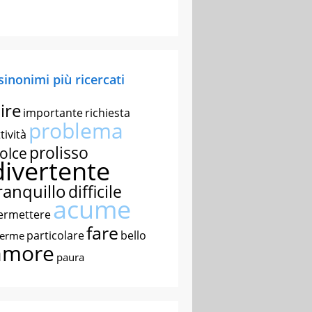
 sinonimi più ricercati
ire
importante
richiesta
problema
tività
prolisso
olce
divertente
ranquillo
difficile
acume
ermettere
fare
particolare
bello
nerme
amore
paura