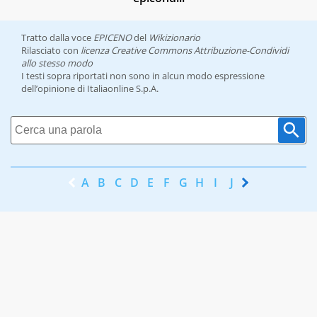
Tratto dalla voce
EPICENO
del
Wikizionario
Rilasciato con
licenza Creative Commons Attribuzione-Condividi
allo stesso modo
I testi sopra riportati non sono in alcun modo espressione
dell’opinione di Italiaonline S.p.A.
A
B
C
D
E
F
G
H
I
J
K
L
M
N