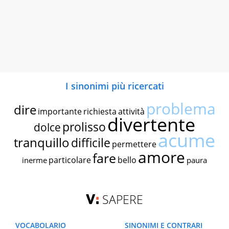
I sinonimi più ricercati
problema
dire
importante
richiesta
attività
divertente
prolisso
dolce
acume
tranquillo
difficile
permettere
amore
fare
particolare
bello
inerme
paura
SAPERE
VOCABOLARIO
SINONIMI E CONTRARI