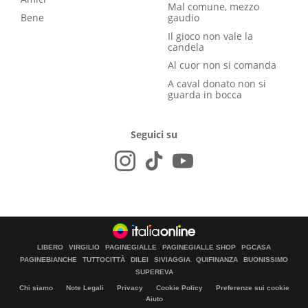
Mal comune, mezzo
Bene
gaudio
Il gioco non vale la
candela
Al cuor non si comanda
A caval donato non si
guarda in bocca
Seguici su
LIBERO
VIRGILIO
PAGINEGIALLE
PAGINEGIALLE SHOP
PGCASA
PAGINEBIANCHE
TUTTOCITTÀ
DILEI
SIVIAGGIA
QUIFINANZA
BUONISSIMO
SUPEREVA
Chi siamo
Note Legali
Privacy
Cookie Policy
Preferenze sui cookie
Aiuto