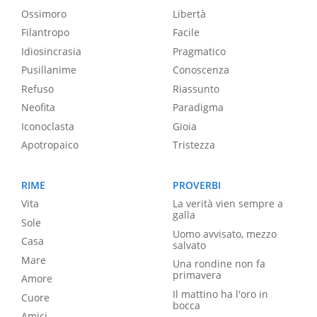
Ossimoro
Libertà
Filantropo
Facile
Idiosincrasia
Pragmatico
Pusillanime
Conoscenza
Refuso
Riassunto
Neofita
Paradigma
Iconoclasta
Gioia
Apotropaico
Tristezza
RIME
PROVERBI
Vita
La verità vien sempre a
galla
Sole
Uomo avvisato, mezzo
Casa
salvato
Mare
Una rondine non fa
primavera
Amore
Il mattino ha l'oro in
Cuore
bocca
Amici