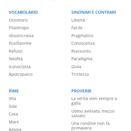
VOCABOLARIO
SINONIMI E CONTRARI
Ossimoro
Libertà
Filantropo
Facile
Idiosincrasia
Pragmatico
Pusillanime
Conoscenza
Refuso
Riassunto
Neofita
Paradigma
Iconoclasta
Gioia
Apotropaico
Tristezza
RIME
PROVERBI
Vita
La verità vien sempre a
galla
Sole
Uomo avvisato, mezzo
Casa
salvato
Mare
Una rondine non fa
primavera
Amore