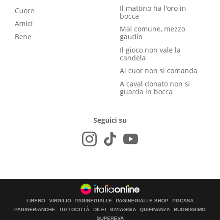
Il mattino ha l'oro in
Cuore
bocca
Amici
Mal comune, mezzo
Bene
gaudio
Il gioco non vale la
candela
Al cuor non si comanda
A caval donato non si
guarda in bocca
Seguici su
LIBERO
VIRGILIO
PAGINEGIALLE
PAGINEGIALLE SHOP
PGCASA
PAGINEBIANCHE
TUTTOCITTÀ
DILEI
SIVIAGGIA
QUIFINANZA
BUONISSIMO
SUPEREVA