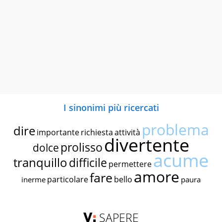
I sinonimi più ricercati
problema
dire
importante
richiesta
attività
divertente
prolisso
dolce
acume
tranquillo
difficile
permettere
amore
fare
particolare
bello
inerme
paura
SAPERE