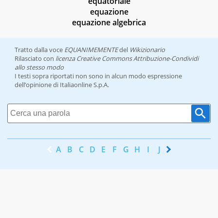
equatoriale
equazione
equazione algebrica
Tratto dalla voce
EQUANIMEMENTE
del
Wikizionario
Rilasciato con
licenza Creative Commons Attribuzione-Condividi
allo stesso modo
I testi sopra riportati non sono in alcun modo espressione
dell’opinione di Italiaonline S.p.A.
A
B
C
D
E
F
G
H
I
J
K
L
M
N