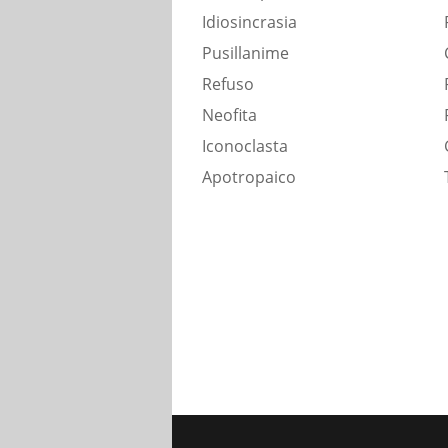
Idiosincrasia
Pusillanime
Refuso
Neofita
Iconoclasta
Apotropaico