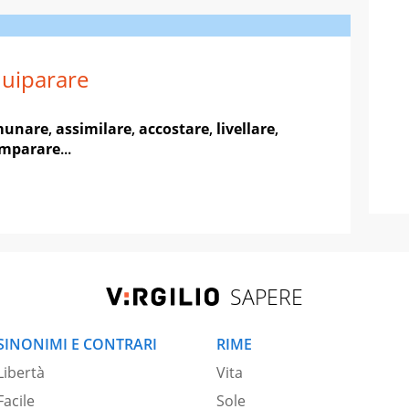
uiparare
munare
,
assimilare
,
accostare
,
livellare
,
mparare
...
SAPERE
SINONIMI E CONTRARI
RIME
Libertà
Vita
Facile
Sole