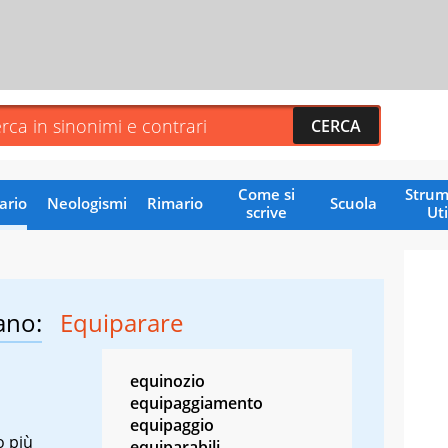
Come si
Strum
ario
Neologismi
Rimario
Scuola
scrive
Uti
ano:
Equiparare
equinozio
equipaggiamento
equipaggio
o più
equiparabili