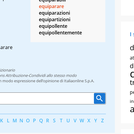
equiparare
equiparazioni
equipartizioni
equipollente
equipollentemente
I
d
parare
at
d
izionario
ns Attribuzione-Condividi allo stesso modo
t
un modo espressione dell’opinione di Italiaonline S.p.A.
p
i
K
L
M
N
O
P
Q
R
S
T
U
V
W
X
Y
Z