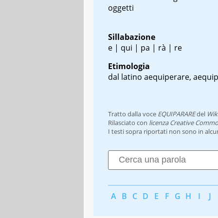
oggetti
Sillabazione
e | qui | pa | rà | re
Etimologia
dal latino
aequiperare, aequi
Tratto dalla voce
EQUIPARARE
del
Wik
Rilasciato con
licenza Creative Commo
I testi sopra riportati non sono in alc
A
B
C
D
E
F
G
H
I
J