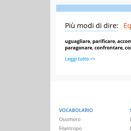
Più modi di dire:
Eq
uguagliare
,
parificare
,
acco
paragonare
,
confrontare
,
co
Leggi tutto >>
VOCABOLARIO
Ossimoro
Filantropo