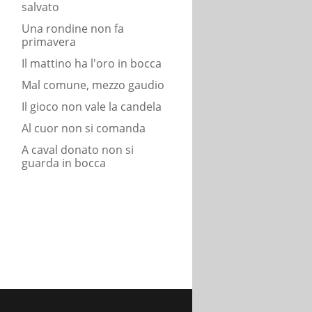
salvato
Una rondine non fa
primavera
Il mattino ha l'oro in bocca
Mal comune, mezzo gaudio
Il gioco non vale la candela
Al cuor non si comanda
A caval donato non si
guarda in bocca