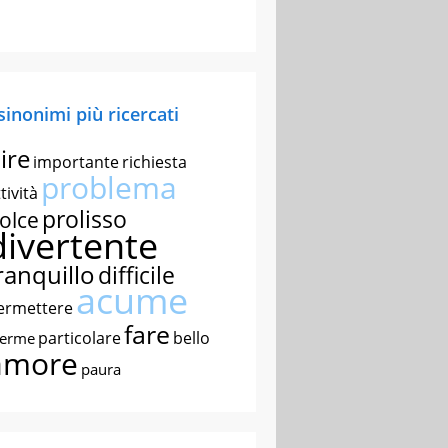
 sinonimi più ricercati
ire
importante
richiesta
problema
tività
prolisso
olce
divertente
ranquillo
difficile
acume
ermettere
fare
particolare
bello
nerme
amore
paura