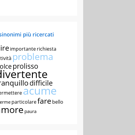
 sinonimi più ricercati
ire
importante
richiesta
problema
tività
prolisso
olce
divertente
ranquillo
difficile
acume
ermettere
fare
particolare
bello
nerme
amore
paura