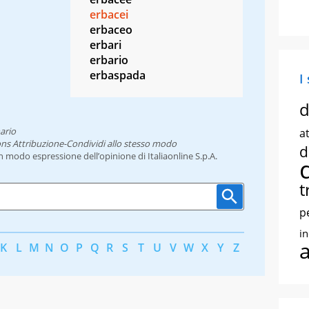
erbacei
erbaceo
erbari
erbario
erbaspada
I
d
ario
at
ns Attribuzione-Condividi allo stesso modo
d
un modo espressione dell’opinione di Italiaonline S.p.A.
t
p
i
K
L
M
N
O
P
Q
R
S
T
U
V
W
X
Y
Z