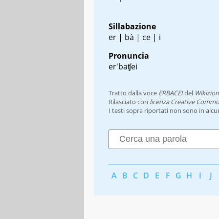
Sillabazione
er | bà | ce | i
Pronuncia
er'baʧei
Tratto dalla voce
ERBACEI
del
Wikizion
Rilasciato con
licenza Creative Commo
I testi sopra riportati non sono in alc
A
B
C
D
E
F
G
H
I
J