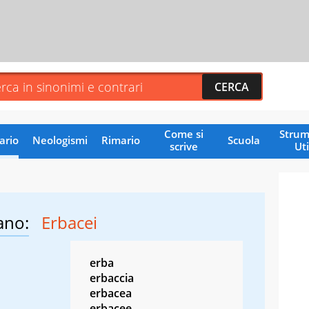
Come si
Strum
ario
Neologismi
Rimario
Scuola
scrive
Uti
ano:
Erbacei
erba
erbaccia
erbacea
erbacee