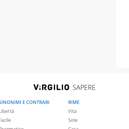
SAPERE
SINONIMI E CONTRARI
RIME
Libertà
Vita
Facile
Sole