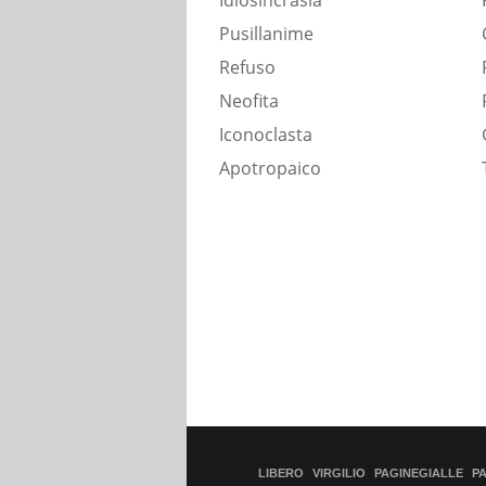
Idiosincrasia
Pusillanime
Refuso
Neofita
Iconoclasta
Apotropaico
LIBERO
VIRGILIO
PAGINEGIALLE
P