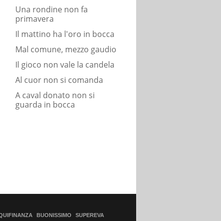
Una rondine non fa
primavera
Il mattino ha l'oro in bocca
Mal comune, mezzo gaudio
Il gioco non vale la candela
Al cuor non si comanda
A caval donato non si
guarda in bocca
QUIFINANZA
BUONISSIMO
SUPEREVA