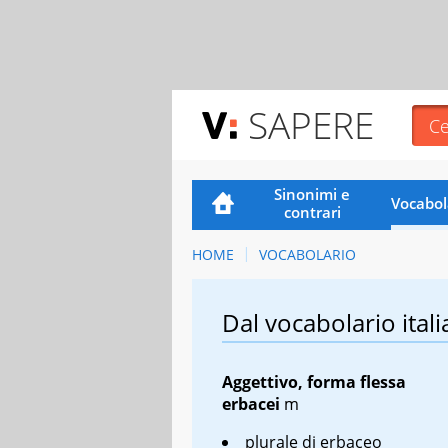
SAPERE
Sinonimi e
Vocabol
contrari
HOME
VOCABOLARIO
Dal vocabolario itali
Aggettivo, forma flessa
erbacei
m
plurale di
erbaceo