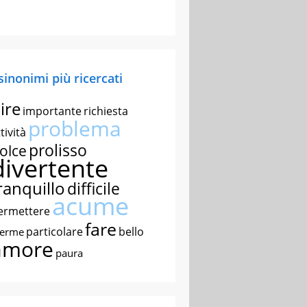
 sinonimi più ricercati
ire
importante
richiesta
problema
tività
prolisso
olce
divertente
ranquillo
difficile
acume
ermettere
fare
particolare
bello
nerme
amore
paura