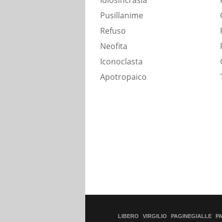
Idiosincrasia
Pusillanime
Refuso
Neofita
Iconoclasta
Apotropaico
LIBERO
VIRGILIO
PAGINEGIALLE
P