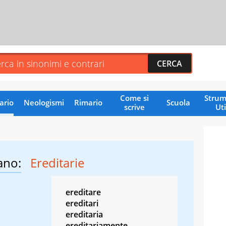
Come si
Strum
ario
Neologismi
Rimario
Scuola
scrive
Uti
ano:
Ereditarie
ereditare
ereditari
ereditaria
ereditariamente