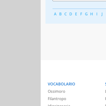
A
B
C
D
E
F
G
H
I
J
VOCABOLARIO
Ossimoro
Filantropo