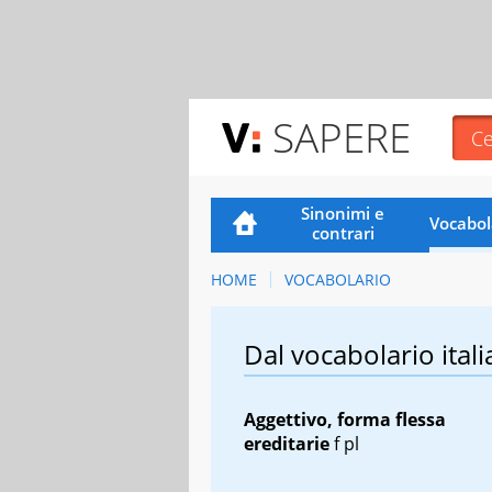
SAPERE
Sinonimi e
Vocabol
contrari
HOME
VOCABOLARIO
Dal vocabolario itali
Aggettivo, forma flessa
ereditarie
f pl