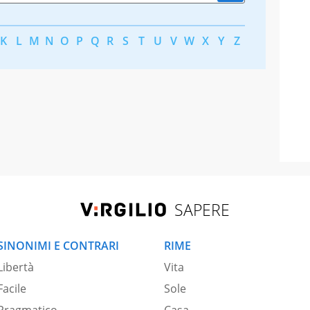
K
L
M
N
O
P
Q
R
S
T
U
V
W
X
Y
Z
SAPERE
SINONIMI E CONTRARI
RIME
Libertà
Vita
Facile
Sole