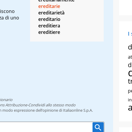
ereditarie
riscono
ereditarietà
za di uno
ereditario
ereditiera
ereditiere
I
d
at
d
t
p
i
ionario
ns Attribuzione-Condividi allo stesso modo
un modo espressione dell’opinione di Italiaonline S.p.A.