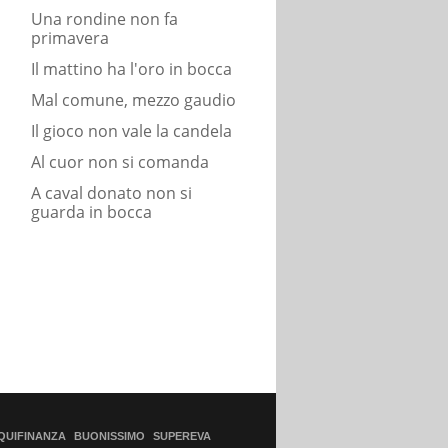
Una rondine non fa
primavera
Il mattino ha l'oro in bocca
Mal comune, mezzo gaudio
Il gioco non vale la candela
Al cuor non si comanda
A caval donato non si
guarda in bocca
QUIFINANZA
BUONISSIMO
SUPEREVA