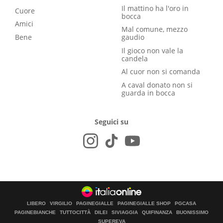
Il mattino ha l'oro in
Cuore
bocca
Amici
Mal comune, mezzo
Bene
gaudio
Il gioco non vale la
candela
Al cuor non si comanda
A caval donato non si
guarda in bocca
Seguici su
LIBERO
VIRGILIO
PAGINEGIALLE
PAGINEGIALLE SHOP
PGCASA
PAGINEBIANCHE
TUTTOCITTÀ
DILEI
SIVIAGGIA
QUIFINANZA
BUONISSIMO
SUPEREVA