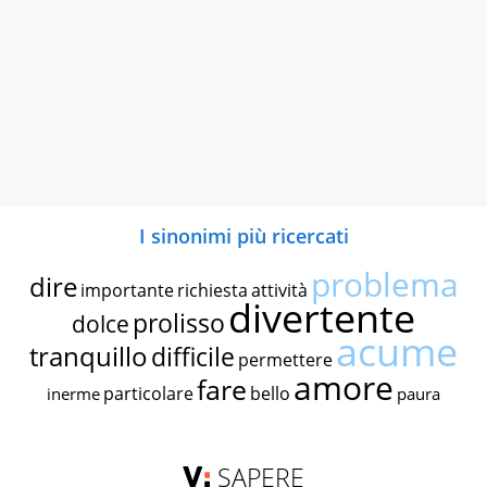
I sinonimi più ricercati
problema
dire
importante
richiesta
attività
divertente
prolisso
dolce
acume
tranquillo
difficile
permettere
amore
fare
particolare
bello
inerme
paura
SAPERE