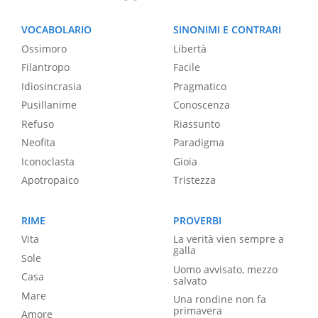
VOCABOLARIO
SINONIMI E CONTRARI
Ossimoro
Libertà
Filantropo
Facile
Idiosincrasia
Pragmatico
Pusillanime
Conoscenza
Refuso
Riassunto
Neofita
Paradigma
Iconoclasta
Gioia
Apotropaico
Tristezza
RIME
PROVERBI
Vita
La verità vien sempre a
galla
Sole
Uomo avvisato, mezzo
Casa
salvato
Mare
Una rondine non fa
primavera
Amore