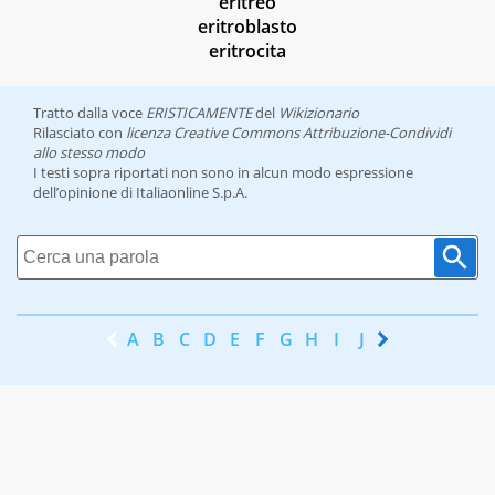
eritreo
eritroblasto
eritrocita
Tratto dalla voce
ERISTICAMENTE
del
Wikizionario
Rilasciato con
licenza Creative Commons Attribuzione-Condividi
allo stesso modo
I testi sopra riportati non sono in alcun modo espressione
dell’opinione di Italiaonline S.p.A.
A
B
C
D
E
F
G
H
I
J
K
L
M
N