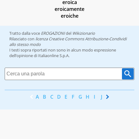
eroica
eroicamente
eroiche
Tratto dalla voce
EROGAZIONI
del
Wikizionario
Rilasciato con
licenza Creative Commons Attribuzione-Condividi
allo stesso modo
I testi sopra riportati non sono in alcun modo espressione
dell’opinione di Italiaonline S.p.A.
A
B
C
D
E
F
G
H
I
J
K
L
M
N