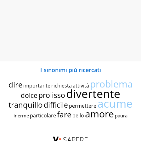
I sinonimi più ricercati
problema
dire
importante
richiesta
attività
divertente
prolisso
dolce
acume
tranquillo
difficile
permettere
amore
fare
particolare
bello
inerme
paura
SAPERE