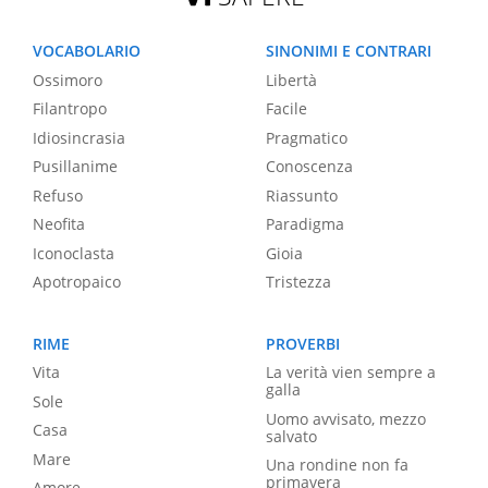
VOCABOLARIO
SINONIMI E CONTRARI
Ossimoro
Libertà
Filantropo
Facile
Idiosincrasia
Pragmatico
Pusillanime
Conoscenza
Refuso
Riassunto
Neofita
Paradigma
Iconoclasta
Gioia
Apotropaico
Tristezza
RIME
PROVERBI
Vita
La verità vien sempre a
galla
Sole
Uomo avvisato, mezzo
Casa
salvato
Mare
Una rondine non fa
primavera
Amore