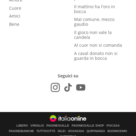
Il mattino ha l'oro in
Cuore
bocca
Amici
Mal comune, mezzo
Bene
gaudio
Il gioco non vale la
candela
Al cuor non si comanda
A caval donato non si
guarda in bocca
Seguici su
LIBERO
VIRGILIO
PAGINEGIALLE
PAGINEGIALLE SHOP
PGCASA
PAGINEBIANCHE
TUTTOCITTÀ
DILEI
SIVIAGGIA
QUIFINANZA
BUONISSIMO