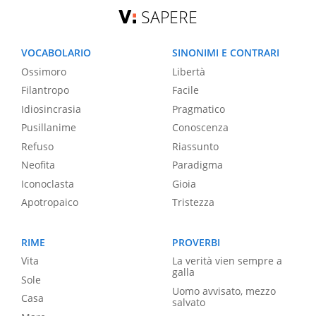
SAPERE
VOCABOLARIO
SINONIMI E CONTRARI
Ossimoro
Libertà
Filantropo
Facile
Idiosincrasia
Pragmatico
Pusillanime
Conoscenza
Refuso
Riassunto
Neofita
Paradigma
Iconoclasta
Gioia
Apotropaico
Tristezza
RIME
PROVERBI
Vita
La verità vien sempre a
galla
Sole
Uomo avvisato, mezzo
Casa
salvato