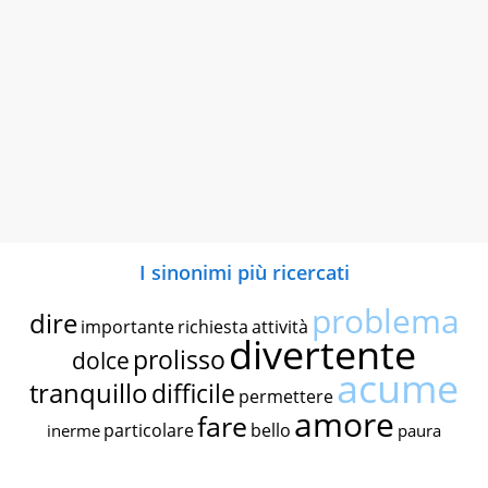
I sinonimi più ricercati
problema
dire
importante
richiesta
attività
divertente
prolisso
dolce
acume
tranquillo
difficile
permettere
amore
fare
particolare
bello
inerme
paura