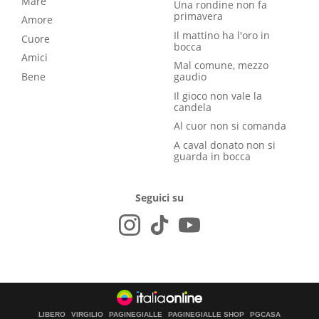
Mare
Una rondine non fa
primavera
Amore
Il mattino ha l'oro in
Cuore
bocca
Amici
Mal comune, mezzo
Bene
gaudio
Il gioco non vale la
candela
Al cuor non si comanda
A caval donato non si
guarda in bocca
Seguici su
LIBERO
VIRGILIO
PAGINEGIALLE
PAGINEGIALLE SHOP
PGCASA