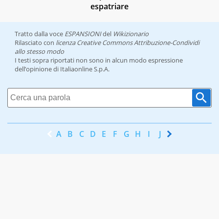
espatriare
Tratto dalla voce
ESPANSIONI
del
Wikizionario
Rilasciato con
licenza Creative Commons Attribuzione-Condividi
allo stesso modo
I testi sopra riportati non sono in alcun modo espressione
dell’opinione di Italiaonline S.p.A.
A
B
C
D
E
F
G
H
I
J
K
L
M
N