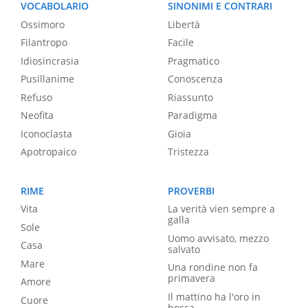
VOCABOLARIO
SINONIMI E CONTRARI
Ossimoro
Libertà
Filantropo
Facile
Idiosincrasia
Pragmatico
Pusillanime
Conoscenza
Refuso
Riassunto
Neofita
Paradigma
Iconoclasta
Gioia
Apotropaico
Tristezza
RIME
PROVERBI
Vita
La verità vien sempre a
galla
Sole
Uomo avvisato, mezzo
Casa
salvato
Mare
Una rondine non fa
primavera
Amore
Il mattino ha l'oro in
Cuore
bocca