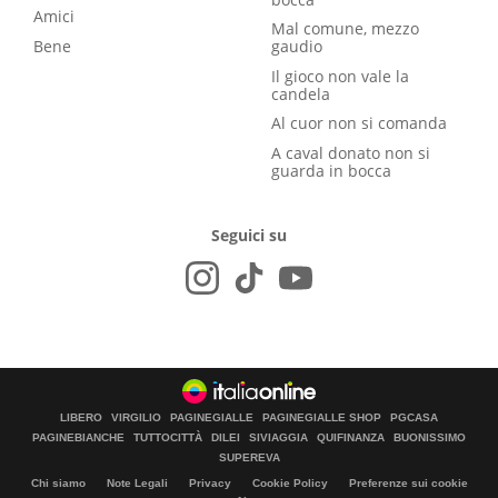
Amici
Mal comune, mezzo
Bene
gaudio
Il gioco non vale la
candela
Al cuor non si comanda
A caval donato non si
guarda in bocca
Seguici su
LIBERO
VIRGILIO
PAGINEGIALLE
PAGINEGIALLE SHOP
PGCASA
PAGINEBIANCHE
TUTTOCITTÀ
DILEI
SIVIAGGIA
QUIFINANZA
BUONISSIMO
SUPEREVA
Chi siamo
Note Legali
Privacy
Cookie Policy
Preferenze sui cookie