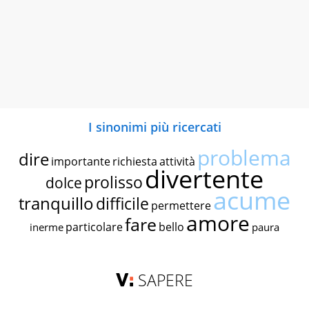
I sinonimi più ricercati
problema
dire
importante
richiesta
attività
divertente
prolisso
dolce
acume
tranquillo
difficile
permettere
amore
fare
particolare
bello
inerme
paura
SAPERE