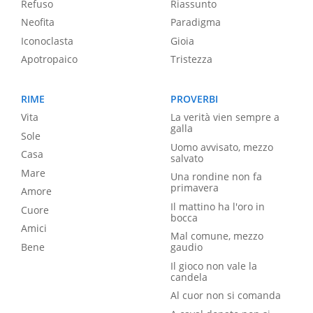
Refuso
Riassunto
Neofita
Paradigma
Iconoclasta
Gioia
Apotropaico
Tristezza
RIME
PROVERBI
Vita
La verità vien sempre a
galla
Sole
Uomo avvisato, mezzo
Casa
salvato
Mare
Una rondine non fa
primavera
Amore
Il mattino ha l'oro in
Cuore
bocca
Amici
Mal comune, mezzo
Bene
gaudio
Il gioco non vale la
candela
Al cuor non si comanda