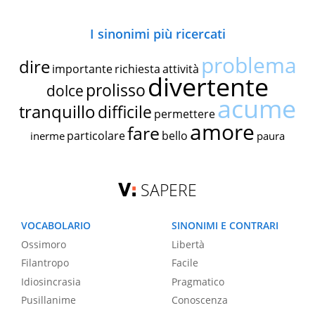
I sinonimi più ricercati
problema
dire
importante
richiesta
attività
divertente
prolisso
dolce
acume
tranquillo
difficile
permettere
amore
fare
particolare
bello
inerme
paura
SAPERE
VOCABOLARIO
SINONIMI E CONTRARI
Ossimoro
Libertà
Filantropo
Facile
Idiosincrasia
Pragmatico
Pusillanime
Conoscenza