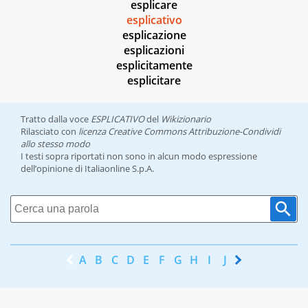
esplicare
esplicativo
esplicazione
esplicazioni
esplicitamente
esplicitare
Tratto dalla voce
ESPLICATIVO
del
Wikizionario
Rilasciato con
licenza Creative Commons Attribuzione-Condividi
allo stesso modo
I testi sopra riportati non sono in alcun modo espressione
dell’opinione di Italiaonline S.p.A.
A
B
C
D
E
F
G
H
I
J
K
L
M
N