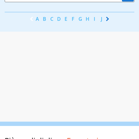
A
B
C
D
E
F
G
H
I
J
K
L
M
N