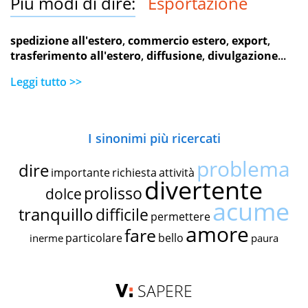
Più modi di dire:
Esportazione
spedizione all'estero
,
commercio estero
,
export
,
trasferimento all'estero
,
diffusione
,
divulgazione
...
Leggi tutto >>
I sinonimi più ricercati
problema
dire
importante
richiesta
attività
divertente
prolisso
dolce
acume
tranquillo
difficile
permettere
amore
fare
particolare
bello
inerme
paura
SAPERE