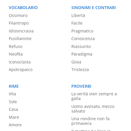
VOCABOLARIO
SINONIMI E CONTRARI
Ossimoro
Libertà
Filantropo
Facile
Idiosincrasia
Pragmatico
Pusillanime
Conoscenza
Refuso
Riassunto
Neofita
Paradigma
Iconoclasta
Gioia
Apotropaico
Tristezza
RIME
PROVERBI
Vita
La verità vien sempre a
galla
Sole
Uomo avvisato, mezzo
Casa
salvato
Mare
Una rondine non fa
primavera
Amore