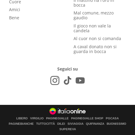
Il mattino ha l'oro in
Cuore
bocca
Amici
Mal comune, mezzo
Bene
gaudio
Il gioco non vale la
candela
Al cuor non si comanda
A caval donato non si
guarda in bocca
Seguici su
LIBERO
VIRGILIO
PAGINEGIALLE
PAGINEGIALLE SHOP
PGCASA
PAGINEBIANCHE
TUTTOCITTÀ
DILEI
SIVIAGGIA
QUIFINANZA
BUONISSIMO
SUPEREVA