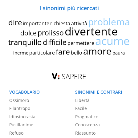
I sinonimi più ricercati
problema
dire
importante
richiesta
attività
divertente
prolisso
dolce
acume
tranquillo
difficile
permettere
amore
fare
particolare
bello
inerme
paura
SAPERE
VOCABOLARIO
SINONIMI E CONTRARI
Ossimoro
Libertà
Filantropo
Facile
Idiosincrasia
Pragmatico
Pusillanime
Conoscenza
Refuso
Riassunto