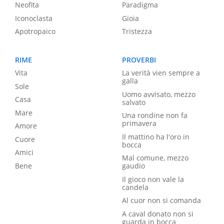
Neofita
Paradigma
Iconoclasta
Gioia
Apotropaico
Tristezza
RIME
PROVERBI
Vita
La verità vien sempre a
galla
Sole
Uomo avvisato, mezzo
Casa
salvato
Mare
Una rondine non fa
primavera
Amore
Il mattino ha l'oro in
Cuore
bocca
Amici
Mal comune, mezzo
Bene
gaudio
Il gioco non vale la
candela
Al cuor non si comanda
A caval donato non si
guarda in bocca