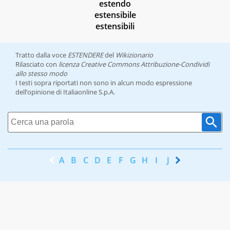
estendo
estensibile
estensibili
Tratto dalla voce
ESTENDERE
del
Wikizionario
Rilasciato con
licenza Creative Commons Attribuzione-Condividi
allo stesso modo
I testi sopra riportati non sono in alcun modo espressione
dell’opinione di Italiaonline S.p.A.
A
B
C
D
E
F
G
H
I
J
K
L
M
N