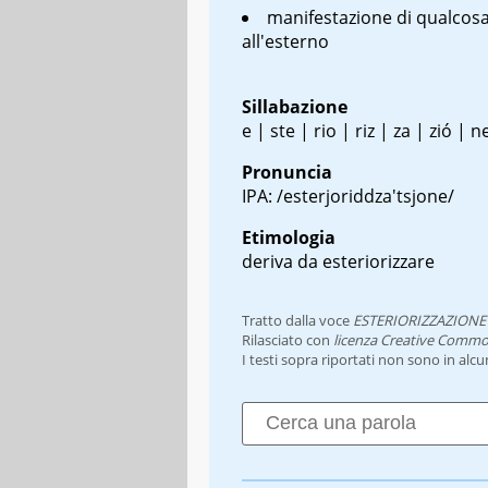
manifestazione di qualcos
all'esterno
Sillabazione
e | ste | rio | riz | za | zió | n
Pronuncia
IPA: /esterjoriddza'tsjone/
Etimologia
deriva da esteriorizzare
Tratto dalla voce
ESTERIORIZZAZIONE
Rilasciato con
licenza Creative Commo
I testi sopra riportati non sono in alc