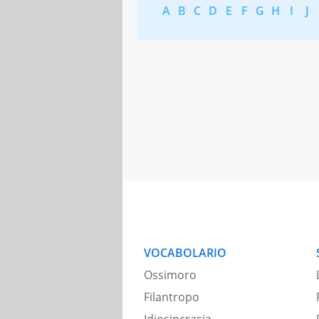
A
B
C
D
E
F
G
H
I
J
VOCABOLARIO
Ossimoro
Filantropo