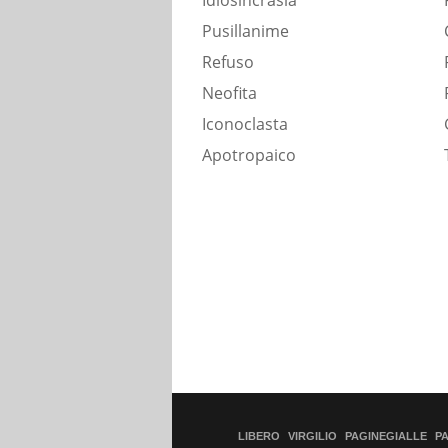
Idiosincrasia
Pusillanime
Refuso
Neofita
Iconoclasta
Apotropaico
LIBERO
VIRGILIO
PAGINEGIALLE
P