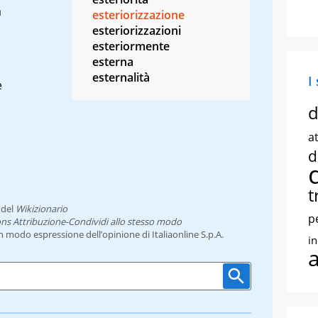
a
esteriorizzazione
esteriorizzazioni
esteriormente
esterna
esternalità
I
e
d
at
d
t
del
Wikizionario
p
ns Attribuzione-Condividi allo stesso modo
un modo espressione dell’opinione di Italiaonline S.p.A.
i