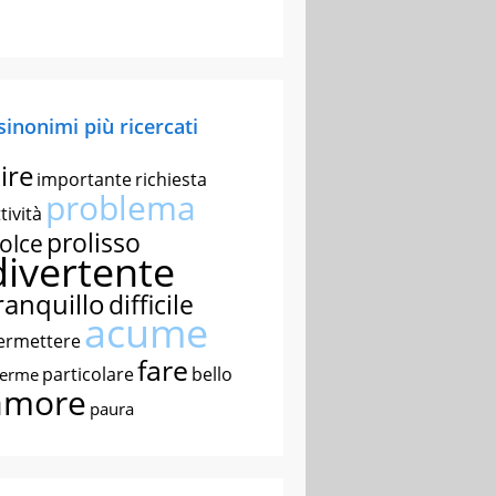
 sinonimi più ricercati
ire
importante
richiesta
problema
tività
prolisso
olce
divertente
ranquillo
difficile
acume
ermettere
fare
particolare
bello
nerme
amore
paura