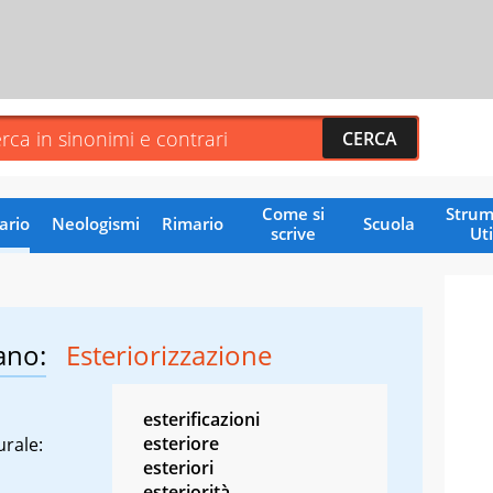
Come si
Strum
ario
Neologismi
Rimario
Scuola
scrive
Uti
ano:
Esteriorizzazione
esterificazioni
esteriore
urale:
esteriori
esteriorità