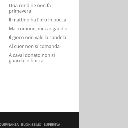
Una rondine non fa
primavera
Il mattino ha l'oro in bocca
Mal comune, mezzo gaudio
Il gioco non vale la candela
Al cuor non si comanda
A caval donato non si
guarda in bocca
QUIFINANZA
BUONISSIMO
SUPEREVA