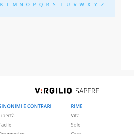
K
L
M
N
O
P
Q
R
S
T
U
V
W
X
Y
Z
SAPERE
SINONIMI E CONTRARI
RIME
Libertà
Vita
Facile
Sole