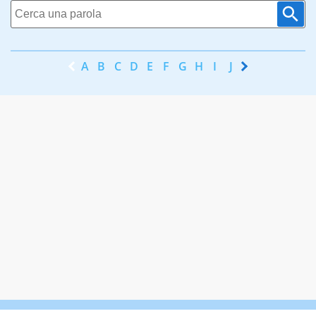
A
B
C
D
E
F
G
H
I
J
K
L
M
N