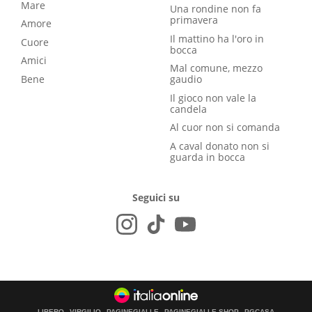
Mare
Una rondine non fa
primavera
Amore
Il mattino ha l'oro in
Cuore
bocca
Amici
Mal comune, mezzo
Bene
gaudio
Il gioco non vale la
candela
Al cuor non si comanda
A caval donato non si
guarda in bocca
Seguici su
LIBERO
VIRGILIO
PAGINEGIALLE
PAGINEGIALLE SHOP
PGCASA