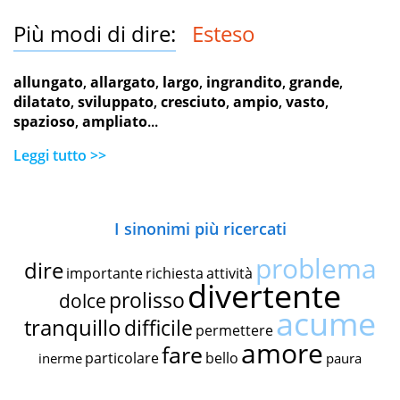
Più modi di dire:
Esteso
allungato
,
allargato
,
largo
,
ingrandito
,
grande
,
dilatato
,
sviluppato
,
cresciuto
,
ampio
,
vasto
,
spazioso
,
ampliato
...
Leggi tutto >>
I sinonimi più ricercati
problema
dire
importante
richiesta
attività
divertente
prolisso
dolce
acume
tranquillo
difficile
permettere
amore
fare
particolare
bello
inerme
paura