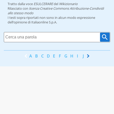
Tratto dalla voce
ESULCERARE
del
Wikizionario
Rilasciato con
licenza Creative Commons Attribuzione-Condividi
allo stesso modo
I testi sopra riportati non sono in alcun modo espressione
dell’opinione di Italiaonline S.p.A.
A
B
C
D
E
F
G
H
I
J
K
L
M
N