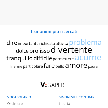
I sinonimi più ricercati
problema
dire
importante
richiesta
attività
divertente
prolisso
dolce
acume
tranquillo
difficile
permettere
amore
fare
particolare
bello
inerme
paura
SAPERE
VOCABOLARIO
SINONIMI E CONTRARI
Ossimoro
Libertà