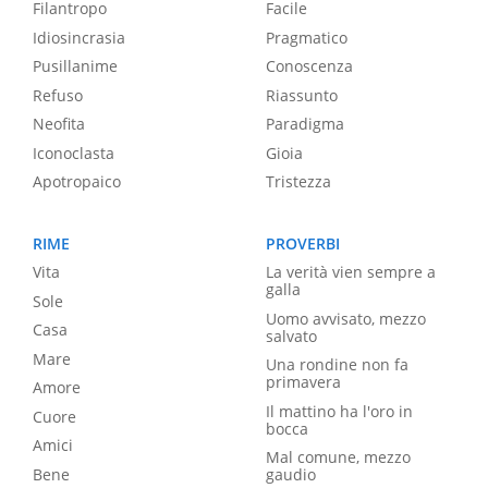
Filantropo
Facile
Idiosincrasia
Pragmatico
Pusillanime
Conoscenza
Refuso
Riassunto
Neofita
Paradigma
Iconoclasta
Gioia
Apotropaico
Tristezza
RIME
PROVERBI
Vita
La verità vien sempre a
galla
Sole
Uomo avvisato, mezzo
Casa
salvato
Mare
Una rondine non fa
primavera
Amore
Il mattino ha l'oro in
Cuore
bocca
Amici
Mal comune, mezzo
Bene
gaudio