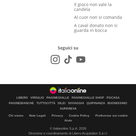
Il gioco non vale la
candela
Al cuor non si comanda
A caval donato non si
guarda in bocca
Seguici su
LIBERO
VIRGILIO
PAGINEGIALLE
PAGINEGIALLE SHOP
PGCASA
PAGINEBIANCHE
TUTTOCITTÀ
DILEI
SIVIAGGIA
QUIFINANZA
BUONISSIMO
SUPEREVA
Chi siamo
Note Legali
Privacy
Cookie Policy
Preferenze sui cookie
Aiuto
© Italiaonline S.p.A. 2026
Direzione e coordinamento di Libero Acquisition S.á r.l.