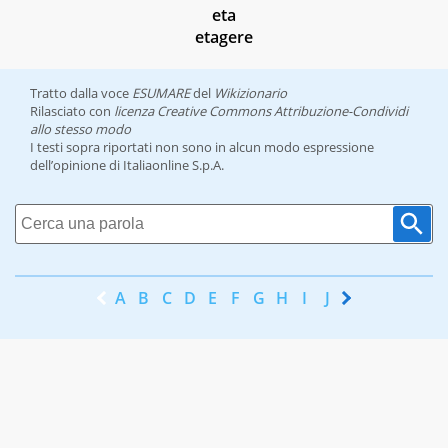
eta
etagere
Tratto dalla voce
ESUMARE
del
Wikizionario
Rilasciato con
licenza Creative Commons Attribuzione-Condividi
allo stesso modo
I testi sopra riportati non sono in alcun modo espressione
dell’opinione di Italiaonline S.p.A.
A
B
C
D
E
F
G
H
I
J
K
L
M
N