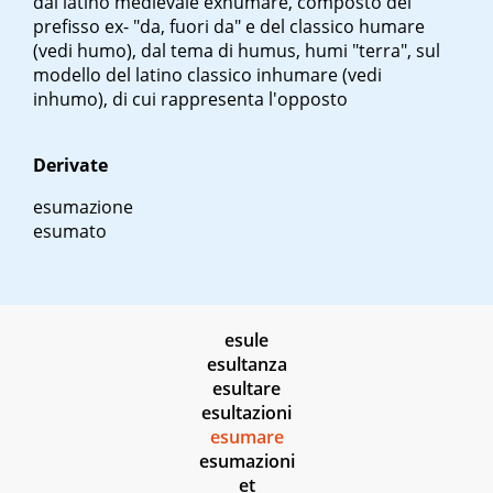
dal latino medievale
exhumare
, composto del
prefisso ex- "da, fuori da" e del classico
humare
(vedi humo), dal tema di
humus, humi
"terra", sul
modello del latino classico
inhumare
(vedi
inhumo), di cui rappresenta l'opposto
Derivate
esumazione
esumato
esule
esultanza
esultare
esultazioni
esumare
esumazioni
et