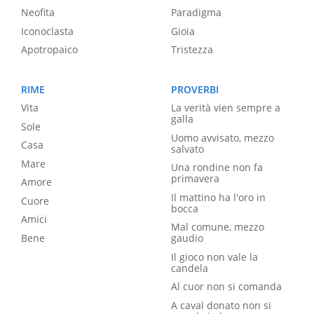
Neofita
Paradigma
Iconoclasta
Gioia
Apotropaico
Tristezza
RIME
PROVERBI
Vita
La verità vien sempre a
galla
Sole
Uomo avvisato, mezzo
Casa
salvato
Mare
Una rondine non fa
primavera
Amore
Il mattino ha l'oro in
Cuore
bocca
Amici
Mal comune, mezzo
Bene
gaudio
Il gioco non vale la
candela
Al cuor non si comanda
A caval donato non si