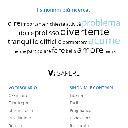
I sinonimi più ricercati
problema
dire
importante
richiesta
attività
divertente
prolisso
dolce
acume
tranquillo
difficile
permettere
amore
fare
particolare
bello
inerme
paura
SAPERE
VOCABOLARIO
SINONIMI E CONTRARI
Ossimoro
Libertà
Filantropo
Facile
Idiosincrasia
Pragmatico
Pusillanime
Conoscenza
Refuso
Riassunto