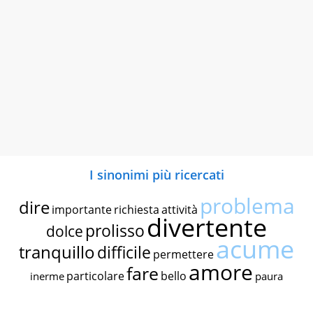
I sinonimi più ricercati
problema
dire
importante
richiesta
attività
divertente
prolisso
dolce
acume
tranquillo
difficile
permettere
amore
fare
particolare
bello
inerme
paura