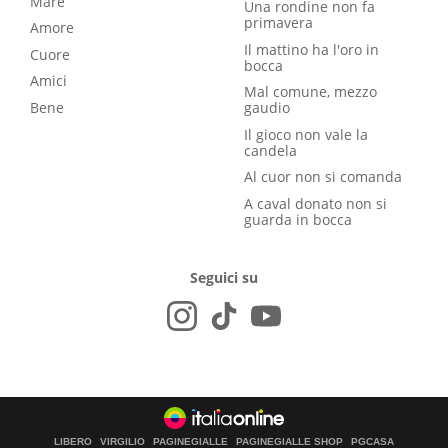
Mare
Una rondine non fa
primavera
Amore
Il mattino ha l'oro in
Cuore
bocca
Amici
Mal comune, mezzo
Bene
gaudio
Il gioco non vale la
candela
Al cuor non si comanda
A caval donato non si
guarda in bocca
Seguici su
LIBERO
VIRGILIO
PAGINEGIALLE
PAGINEGIALLE SHOP
PGCASA