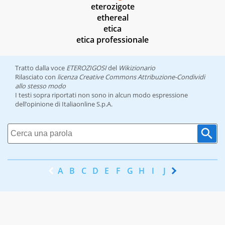
eterozigote
ethereal
etica
etica professionale
Tratto dalla voce
ETEROZIGOSI
del
Wikizionario
Rilasciato con
licenza Creative Commons Attribuzione-Condividi
allo stesso modo
I testi sopra riportati non sono in alcun modo espressione
dell’opinione di Italiaonline S.p.A.
A
B
C
D
E
F
G
H
I
J
K
L
M
N