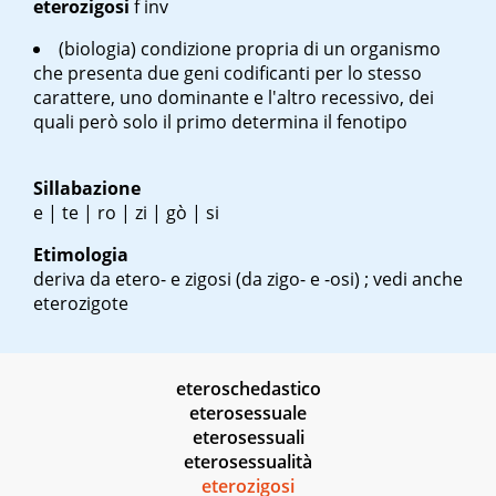
eterozigosi
f inv
(biologia) condizione propria di un organismo
che presenta due geni codificanti per lo stesso
carattere, uno dominante e l'altro recessivo, dei
quali però solo il primo determina il fenotipo
Sillabazione
e | te | ro | zi | gò | si
Etimologia
deriva da etero- e zigosi (da zigo- e -osi) ; vedi anche
eterozigote
eteroschedastico
eterosessuale
eterosessuali
eterosessualità
eterozigosi