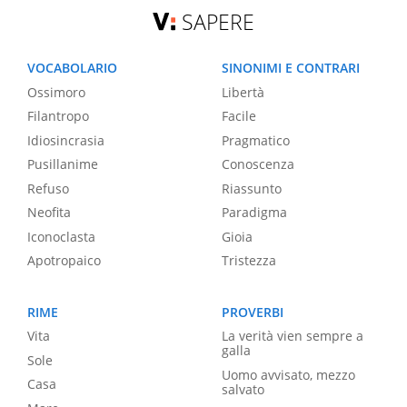
SAPERE
VOCABOLARIO
SINONIMI E CONTRARI
Ossimoro
Libertà
Filantropo
Facile
Idiosincrasia
Pragmatico
Pusillanime
Conoscenza
Refuso
Riassunto
Neofita
Paradigma
Iconoclasta
Gioia
Apotropaico
Tristezza
RIME
PROVERBI
Vita
La verità vien sempre a
galla
Sole
Uomo avvisato, mezzo
Casa
salvato