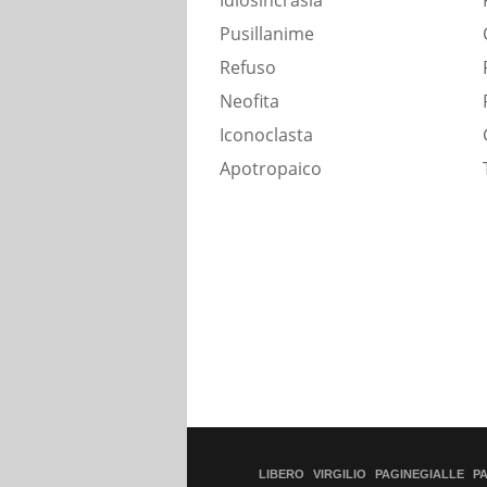
Idiosincrasia
Pusillanime
Refuso
Neofita
Iconoclasta
Apotropaico
LIBERO
VIRGILIO
PAGINEGIALLE
P