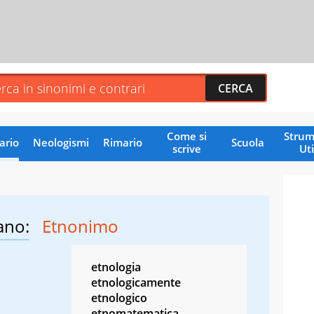
Come si
Strum
ario
Neologismi
Rimario
Scuola
scrive
Uti
ano:
Etnonimo
etnologia
etnologicamente
etnologico
etnomatematica