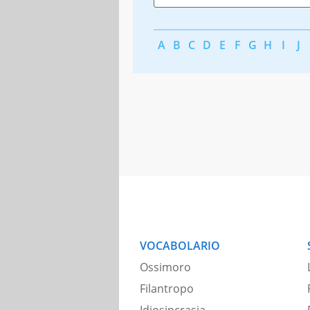
A
B
C
D
E
F
G
H
I
J
VOCABOLARIO
Ossimoro
Filantropo