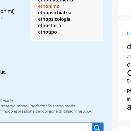
etnonimo
nonimi)
etnopsichiatria
a
etnopsicologia
etnostoria
etnotipo
I
d
at
d
ομα
t
p
i
zionario
ns Attribuzione-Condividi allo stesso modo
un modo espressione dell’opinione di Italiaonline S.p.A.