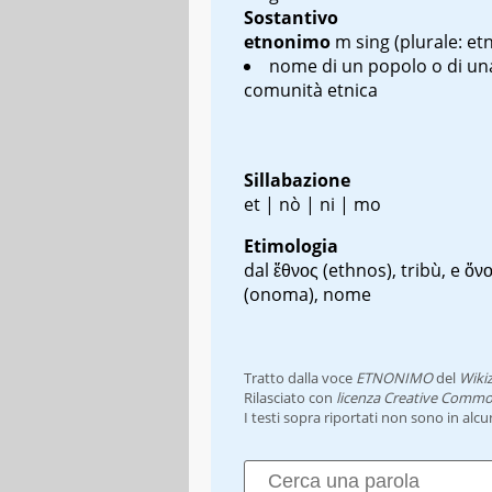
Sostantivo
etnonimo
m sing
(plurale: et
nome di un popolo o di un
comunità etnica
Sillabazione
et | nò | ni | mo
Etimologia
dal ἔθνος (
ethnos
), tribù, e ὄν
(
onoma
), nome
Tratto dalla voce
ETNONIMO
del
Wiki
Rilasciato con
licenza Creative Commo
I testi sopra riportati non sono in alc