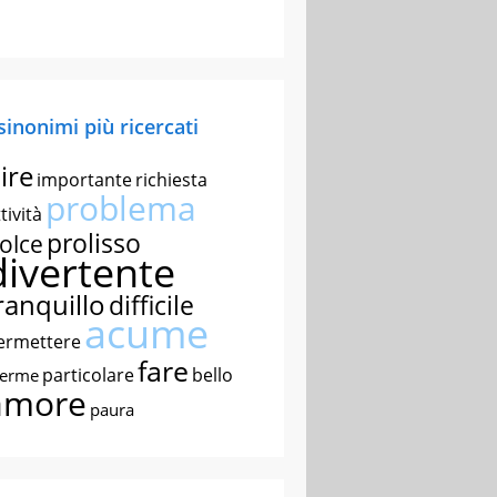
 sinonimi più ricercati
ire
importante
richiesta
problema
tività
prolisso
olce
divertente
ranquillo
difficile
acume
ermettere
fare
particolare
bello
nerme
amore
paura