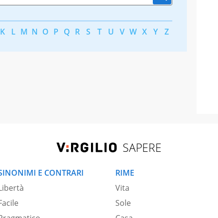
K
L
M
N
O
P
Q
R
S
T
U
V
W
X
Y
Z
SAPERE
SINONIMI E CONTRARI
RIME
Libertà
Vita
Facile
Sole