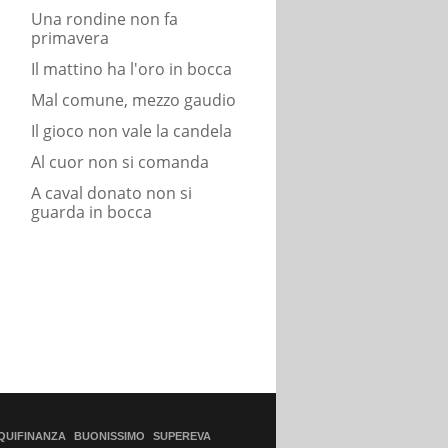
Una rondine non fa
primavera
Il mattino ha l'oro in bocca
Mal comune, mezzo gaudio
Il gioco non vale la candela
Al cuor non si comanda
A caval donato non si
guarda in bocca
QUIFINANZA
BUONISSIMO
SUPEREVA