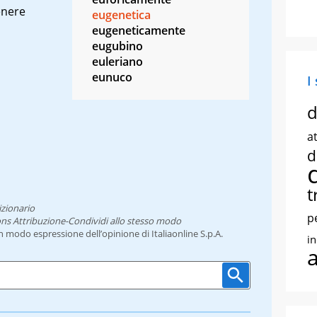
enere
eugenetica
eugeneticamente
eugubino
euleriano
eunuco
I
d
at
d
t
izionario
p
ns Attribuzione-Condividi allo stesso modo
un modo espressione dell’opinione di Italiaonline S.p.A.
i