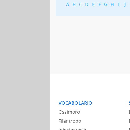
A
B
C
D
E
F
G
H
I
J
VOCABOLARIO
Ossimoro
Filantropo