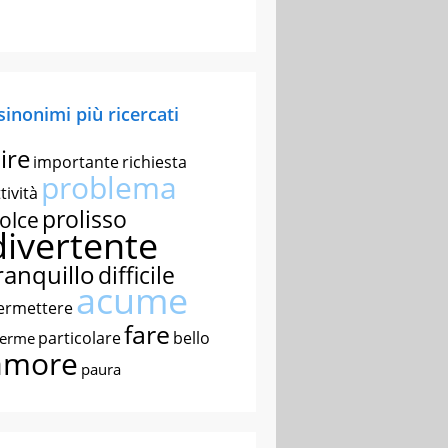
 sinonimi più ricercati
ire
importante
richiesta
problema
tività
prolisso
olce
divertente
ranquillo
difficile
acume
ermettere
fare
particolare
bello
nerme
amore
paura