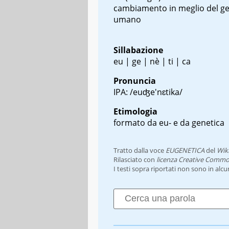
cambiamento in meglio del g
umano
Sillabazione
eu | ge | nè | ti | ca
Pronuncia
IPA: /euʤe'nɛtika/
Etimologia
formato da eu- e da genetica
Tratto dalla voce
EUGENETICA
del
Wik
Rilasciato con
licenza Creative Commo
I testi sopra riportati non sono in alc