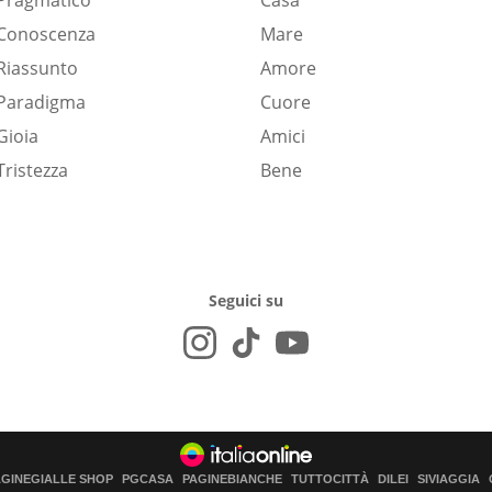
Pragmatico
Casa
Conoscenza
Mare
Riassunto
Amore
Paradigma
Cuore
Gioia
Amici
Tristezza
Bene
Seguici su
AGINEGIALLE SHOP
PGCASA
PAGINEBIANCHE
TUTTOCITTÀ
DILEI
SIVIAGGIA