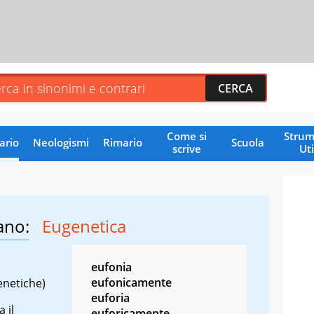
Come si
Strum
ario
Neologismi
Rimario
Scuola
scrive
Uti
ano:
Eugenetica
eufonia
eufonicamente
enetiche)
euforia
 il
euforicamente