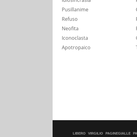
Idiosincrasia
Pusillanime
Refuso
Neofita
Iconoclasta
Apotropaico
LIBERO
VIRGILIO
PAGINEGIALLE
P