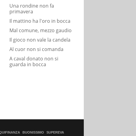
Una rondine non fa
primavera
Il mattino ha l'oro in bocca
Mal comune, mezzo gaudio
Il gioco non vale la candela
Al cuor non si comanda
A caval donato non si
guarda in bocca
QUIFINANZA
BUONISSIMO
SUPEREVA