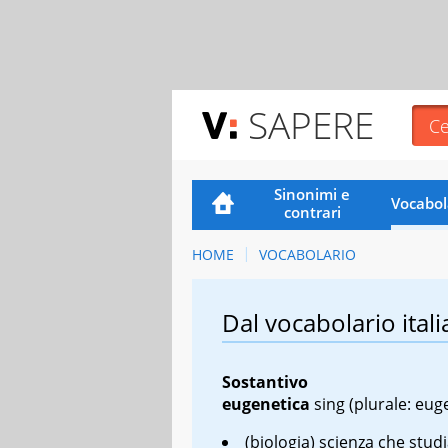
SAPERE
Sinonimi e
Vocabol
contrari
HOME
VOCABOLARIO
Dal vocabolario itali
Sostantivo
eugenetica
sing
(plurale: eug
(biologia) scienza che studia