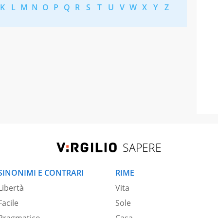
K
L
M
N
O
P
Q
R
S
T
U
V
W
X
Y
Z
SAPERE
SINONIMI E CONTRARI
RIME
Libertà
Vita
Facile
Sole