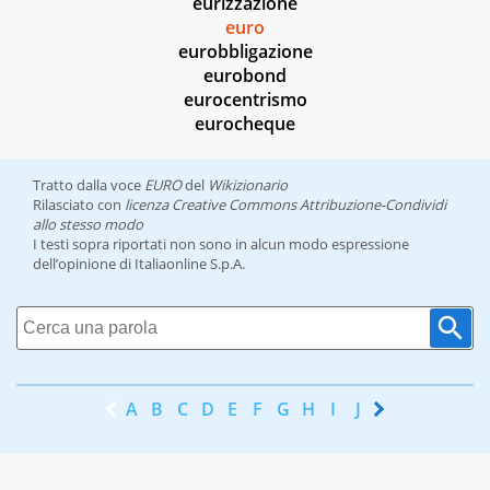
eurizzazione
euro
eurobbligazione
eurobond
eurocentrismo
eurocheque
Tratto dalla voce
EURO
del
Wikizionario
Rilasciato con
licenza Creative Commons Attribuzione-Condividi
allo stesso modo
I testi sopra riportati non sono in alcun modo espressione
dell’opinione di Italiaonline S.p.A.
A
B
C
D
E
F
G
H
I
J
K
L
M
N