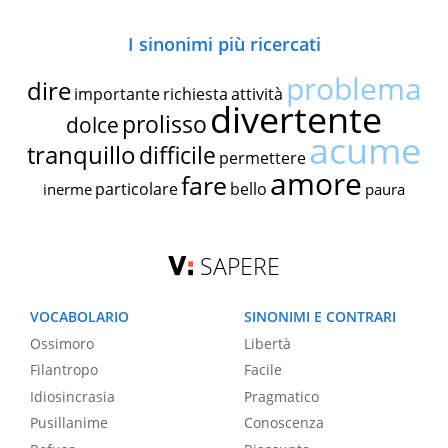
I sinonimi più ricercati
problema
dire
importante
richiesta
attività
divertente
prolisso
dolce
acume
tranquillo
difficile
permettere
amore
fare
particolare
bello
inerme
paura
SAPERE
VOCABOLARIO
SINONIMI E CONTRARI
Ossimoro
Libertà
Filantropo
Facile
Idiosincrasia
Pragmatico
Pusillanime
Conoscenza