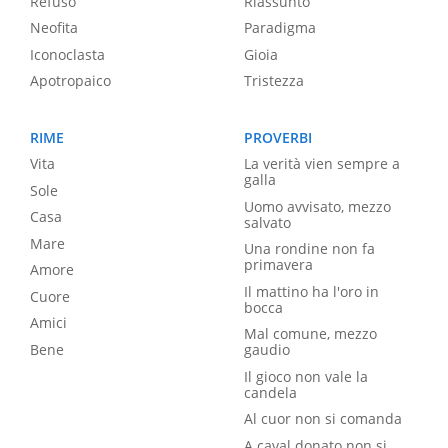
Refuso
Riassunto
Neofita
Paradigma
Iconoclasta
Gioia
Apotropaico
Tristezza
RIME
PROVERBI
Vita
La verità vien sempre a
galla
Sole
Uomo avvisato, mezzo
Casa
salvato
Mare
Una rondine non fa
primavera
Amore
Il mattino ha l'oro in
Cuore
bocca
Amici
Mal comune, mezzo
Bene
gaudio
Il gioco non vale la
candela
Al cuor non si comanda
A caval donato non si