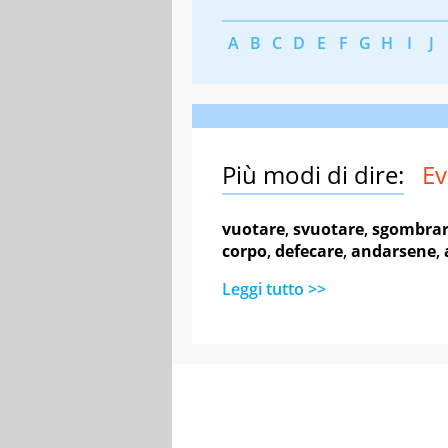
A
B
C
D
E
F
G
H
I
J
Più modi di dire:
Ev
vuotare
,
svuotare
,
sgombra
corpo
,
defecare
,
andarsene
,
Leggi tutto >>