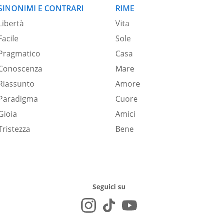
SINONIMI E CONTRARI
RIME
Libertà
Vita
Facile
Sole
Pragmatico
Casa
Conoscenza
Mare
Riassunto
Amore
Paradigma
Cuore
Gioia
Amici
Tristezza
Bene
Seguici su