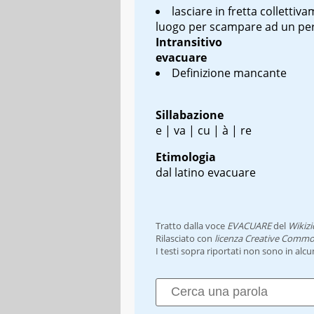
lasciare in fretta collettiv
luogo per scampare ad un per
Intransitivo
evacuare
Definizione mancante
Sillabazione
e | va | cu | à | re
Etimologia
dal latino
evacuare
Tratto dalla voce
EVACUARE
del
Wikizi
Rilasciato con
licenza Creative Commo
I testi sopra riportati non sono in alc