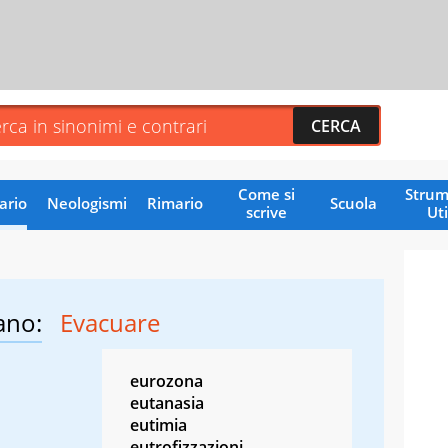
Come si
Strum
ario
Neologismi
Rimario
Scuola
scrive
Uti
ano:
Evacuare
eurozona
eutanasia
eutimia
eutrofizzazioni