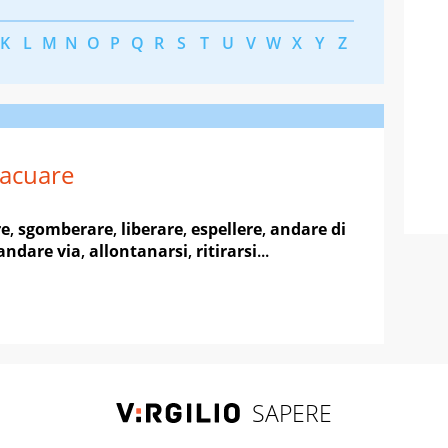
K
L
M
N
O
P
Q
R
S
T
U
V
W
X
Y
Z
acuare
re
,
sgomberare
,
liberare
,
espellere
,
andare di
andare via
,
allontanarsi
,
ritirarsi
...
SAPERE