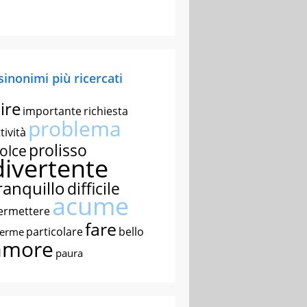
 sinonimi più ricercati
ire
importante
richiesta
problema
tività
prolisso
olce
divertente
ranquillo
difficile
acume
ermettere
fare
particolare
bello
nerme
amore
paura