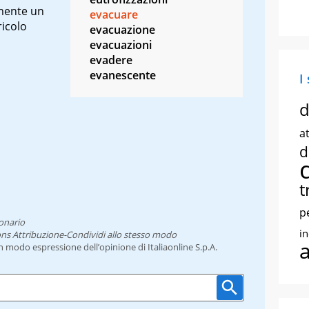
amente un
evacuare
icolo
evacuazione
evacuazioni
evadere
evanescente
I
d
at
d
t
p
onario
i
ns Attribuzione-Condividi allo stesso modo
un modo espressione dell’opinione di Italiaonline S.p.A.