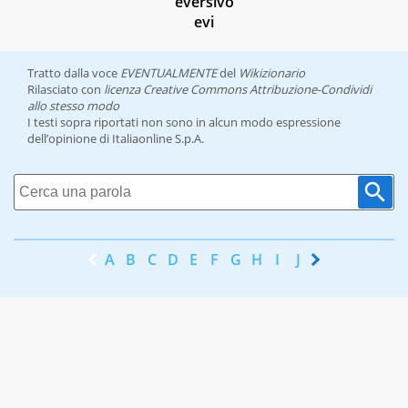
eversivo
evi
Tratto dalla voce
EVENTUALMENTE
del
Wikizionario
Rilasciato con
licenza Creative Commons Attribuzione-Condividi
allo stesso modo
I testi sopra riportati non sono in alcun modo espressione
dell’opinione di Italiaonline S.p.A.
A
B
C
D
E
F
G
H
I
J
K
L
M
N