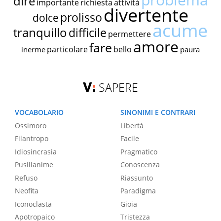
dire
importante
richiesta
attività
divertente
prolisso
dolce
acume
tranquillo
difficile
permettere
amore
fare
particolare
bello
inerme
paura
SAPERE
VOCABOLARIO
SINONIMI E CONTRARI
Ossimoro
Libertà
Filantropo
Facile
Idiosincrasia
Pragmatico
Pusillanime
Conoscenza
Refuso
Riassunto
Neofita
Paradigma
Iconoclasta
Gioia
Apotropaico
Tristezza