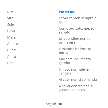
RIME
PROVERBI
Vita
La verità vien sempre a
galla
Sole
Uomo avvisato, mezzo
Casa
salvato
Mare
Una rondine non fa
primavera
Amore
Il mattino ha l'oro in
Cuore
bocca
Amici
Mal comune, mezzo
Bene
gaudio
Il gioco non vale la
candela
Al cuor non si comanda
A caval donato non si
guarda in bocca
Seguici su