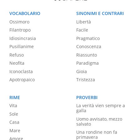
VOCABOLARIO
SINONIMI E CONTRARI
Ossimoro
Libertà
Filantropo
Facile
Idiosincrasia
Pragmatico
Pusillanime
Conoscenza
Refuso
Riassunto
Neofita
Paradigma
Iconoclasta
Gioia
Apotropaico
Tristezza
RIME
PROVERBI
Vita
La verità vien sempre a
galla
Sole
Uomo avvisato, mezzo
Casa
salvato
Mare
Una rondine non fa
primavera
Amore