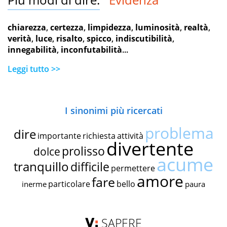
chiarezza
,
certezza
,
limpidezza
,
luminosità
,
realtà
,
verità
,
luce
,
risalto
,
spicco
,
indiscutibilità
,
innegabilità
,
inconfutabilità
...
Leggi tutto >>
I sinonimi più ricercati
problema
dire
importante
richiesta
attività
divertente
prolisso
dolce
acume
tranquillo
difficile
permettere
amore
fare
particolare
bello
inerme
paura
SAPERE