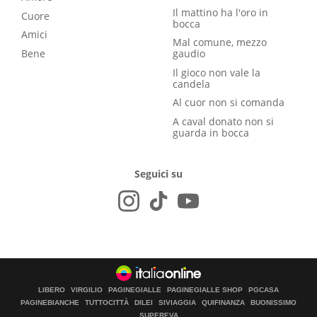
Il mattino ha l'oro in
Cuore
bocca
Amici
Mal comune, mezzo
Bene
gaudio
Il gioco non vale la
candela
Al cuor non si comanda
A caval donato non si
guarda in bocca
Seguici su
LIBERO
VIRGILIO
PAGINEGIALLE
PAGINEGIALLE SHOP
PGCASA
PAGINEBIANCHE
TUTTOCITTÀ
DILEI
SIVIAGGIA
QUIFINANZA
BUONISSIMO
SUPEREVA