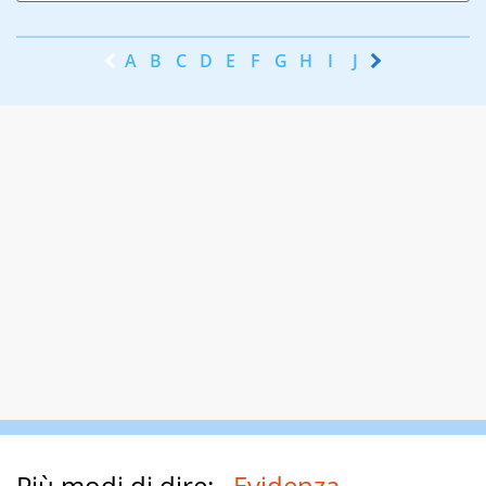
A
B
C
D
E
F
G
H
I
J
K
L
M
N
Più modi di dire:
Evidenza