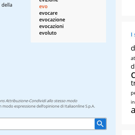
 della
evo
evocare
evocazione
evocazioni
evoluto
I
d
at
d
t
p
ns Attribuzione-Condividi allo stesso modo
i
un modo espressione dell’opinione di Italiaonline S.p.A.