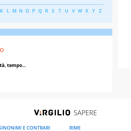
K
L
M
N
O
P
Q
R
S
T
U
V
W
X
Y
Z
vo
tà
,
tempo
...
SAPERE
SINONIMI E CONTRARI
RIME