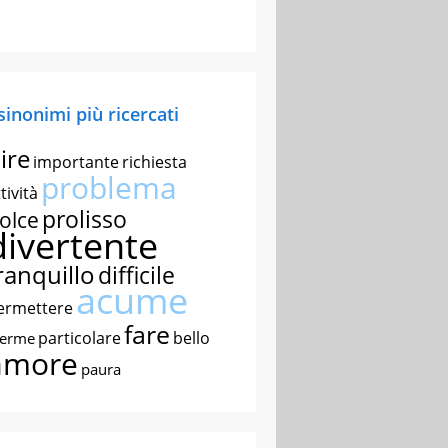
 sinonimi più ricercati
ire
importante
richiesta
problema
tività
prolisso
olce
divertente
ranquillo
difficile
acume
ermettere
fare
particolare
bello
nerme
amore
paura