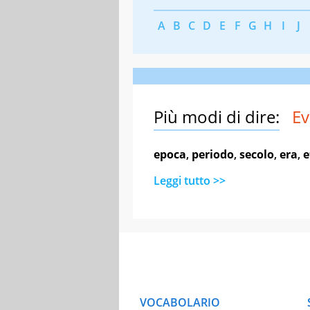
A
B
C
D
E
F
G
H
I
J
Più modi di dire:
E
epoca
,
periodo
,
secolo
,
era
,
e
Leggi tutto >>
VOCABOLARIO