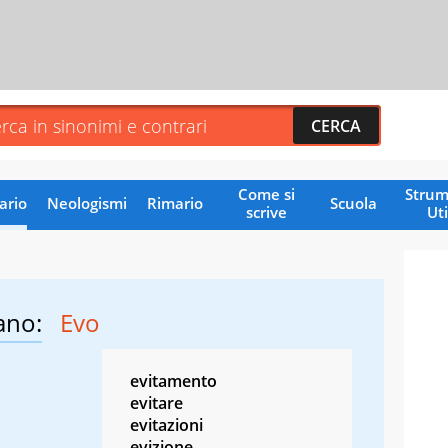
Come si
Strum
ario
Neologismi
Rimario
Scuola
scrive
Uti
ano:
Evo
evitamento
evitare
evitazioni
evizione