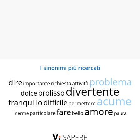
I sinonimi più ricercati
problema
dire
importante
richiesta
attività
divertente
prolisso
dolce
acume
tranquillo
difficile
permettere
amore
fare
particolare
bello
inerme
paura
SAPERE