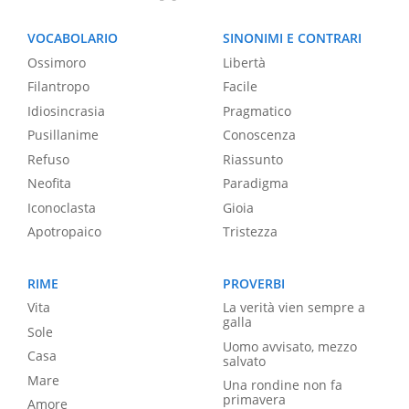
VOCABOLARIO
SINONIMI E CONTRARI
Ossimoro
Libertà
Filantropo
Facile
Idiosincrasia
Pragmatico
Pusillanime
Conoscenza
Refuso
Riassunto
Neofita
Paradigma
Iconoclasta
Gioia
Apotropaico
Tristezza
RIME
PROVERBI
Vita
La verità vien sempre a
galla
Sole
Uomo avvisato, mezzo
Casa
salvato
Mare
Una rondine non fa
primavera
Amore