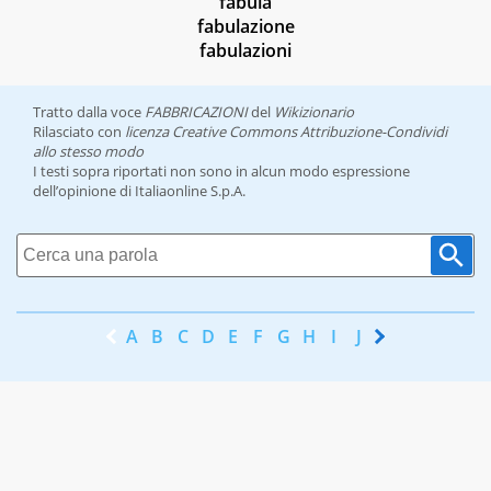
fabula
fabulazione
fabulazioni
Tratto dalla voce
FABBRICAZIONI
del
Wikizionario
Rilasciato con
licenza Creative Commons Attribuzione-Condividi
allo stesso modo
I testi sopra riportati non sono in alcun modo espressione
dell’opinione di Italiaonline S.p.A.
A
B
C
D
E
F
G
H
I
J
K
L
M
N