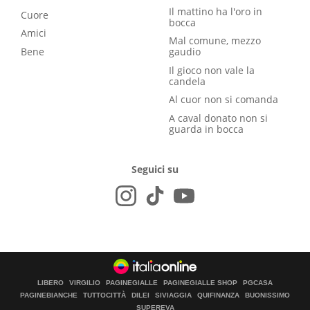
Il mattino ha l'oro in
Cuore
bocca
Amici
Mal comune, mezzo
Bene
gaudio
Il gioco non vale la
candela
Al cuor non si comanda
A caval donato non si
guarda in bocca
Seguici su
LIBERO
VIRGILIO
PAGINEGIALLE
PAGINEGIALLE SHOP
PGCASA
PAGINEBIANCHE
TUTTOCITTÀ
DILEI
SIVIAGGIA
QUIFINANZA
BUONISSIMO
SUPEREVA