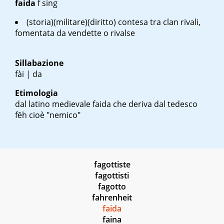
faida
f sing
(storia)(militare)(diritto) contesa tra clan rivali,
fomentata da vendette o rivalse
Sillabazione
fài | da
Etimologia
dal latino medievale
faida
che deriva dal tedesco
fēh
cioè "nemico"
fagottiste
fagottisti
fagotto
fahrenheit
faida
faina