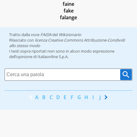
faine
fake
falange
Tratto dalla voce
FAIDA
del
Wikizionario
Rilasciato con
licenza Creative Commons Attribuzione-Condividi
allo stesso modo
I testi sopra riportati non sono in alcun modo espressione
dell’opinione di Italiaonline S.p.A.
A
B
C
D
E
F
G
H
I
J
K
L
M
N