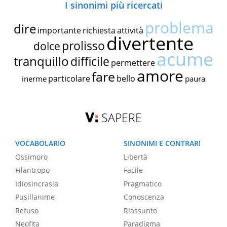
I sinonimi più ricercati
problema
dire
importante
richiesta
attività
divertente
prolisso
dolce
acume
tranquillo
difficile
permettere
amore
fare
particolare
bello
inerme
paura
SAPERE
VOCABOLARIO
SINONIMI E CONTRARI
Ossimoro
Libertà
Filantropo
Facile
Idiosincrasia
Pragmatico
Pusillanime
Conoscenza
Refuso
Riassunto
Neofita
Paradigma