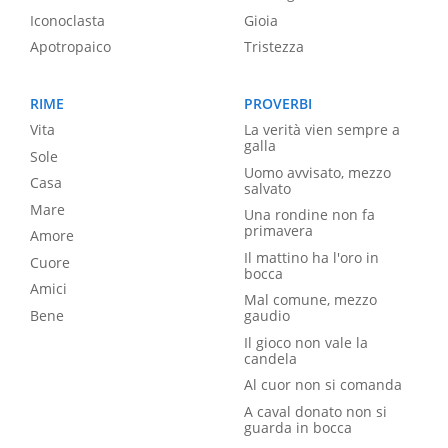
Iconoclasta
Gioia
Apotropaico
Tristezza
RIME
PROVERBI
Vita
La verità vien sempre a
galla
Sole
Uomo avvisato, mezzo
Casa
salvato
Mare
Una rondine non fa
primavera
Amore
Il mattino ha l'oro in
Cuore
bocca
Amici
Mal comune, mezzo
Bene
gaudio
Il gioco non vale la
candela
Al cuor non si comanda
A caval donato non si
guarda in bocca