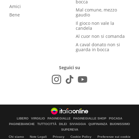
bocca
Amici
Mal comune, mezzo
Bene
gaudio
Il gioco non vale la
candela
Al cuor non si comanda
A caval donato non si
guarda in bocca
Seguici su
LIBERO
VIRGILIO
PAGINEGIALLE
PAGINEGIALLE SHOP
PGCASA
PAGINEBIANCHE
TUTTOCITTÀ
DILEI
SIVIAGGIA
QUIFINANZA
BUONISSIMO
SUPEREVA
Chi siamo
Note Legali
Privacy
Cookie Policy
Preferenze sui cookie