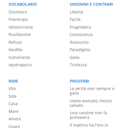
VOCABOLARIO
SINONIMI E CONTRARI
Ossimoro
Libertà
Filantropo
Facile
Idiosincrasia
Pragmatico
Pusillanime
Conoscenza
Refuso
Riassunto
Neofita
Paradigma
Iconoclasta
Gioia
Apotropaico
Tristezza
RIME
PROVERBI
Vita
La verità vien sempre a
galla
Sole
Uomo avvisato, mezzo
Casa
salvato
Mare
Una rondine non fa
primavera
Amore
Il mattino ha l'oro in
Cuore