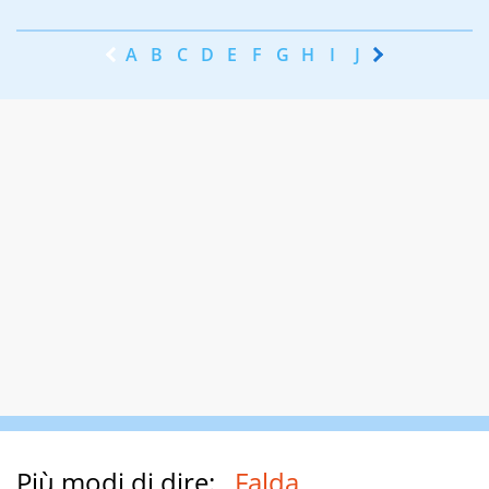
A
B
C
D
E
F
G
H
I
J
K
L
M
N
Più modi di dire:
Falda