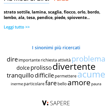
strato sottile
,
lamina
,
scaglia
,
fiocco
,
orlo
,
bordo
,
lembo
,
ala
,
tesa
,
pendice
,
piede
,
spiovente
...
Leggi tutto >>
I sinonimi più ricercati
problema
dire
importante
richiesta
attività
divertente
prolisso
dolce
acume
tranquillo
difficile
permettere
amore
fare
particolare
bello
inerme
paura
SAPERE