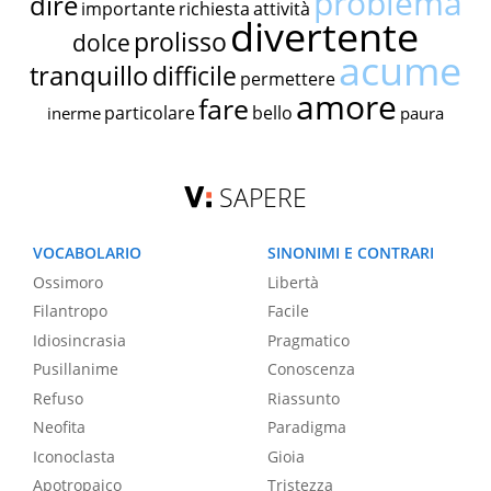
problema
dire
importante
richiesta
attività
divertente
prolisso
dolce
acume
tranquillo
difficile
permettere
amore
fare
particolare
bello
inerme
paura
SAPERE
VOCABOLARIO
SINONIMI E CONTRARI
Ossimoro
Libertà
Filantropo
Facile
Idiosincrasia
Pragmatico
Pusillanime
Conoscenza
Refuso
Riassunto
Neofita
Paradigma
Iconoclasta
Gioia
Apotropaico
Tristezza