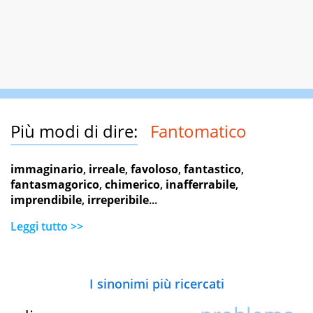
Più modi di dire:
Fantomatico
immaginario
,
irreale
,
favoloso
,
fantastico
,
fantasmagorico
,
chimerico
,
inafferrabile
,
imprendibile
,
irreperibile
...
Leggi tutto >>
I sinonimi più ricercati