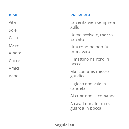
RIME
PROVERBI
Vita
La verità vien sempre a
galla
Sole
Uomo avvisato, mezzo
Casa
salvato
Mare
Una rondine non fa
primavera
Amore
Il mattino ha l'oro in
Cuore
bocca
Amici
Mal comune, mezzo
Bene
gaudio
Il gioco non vale la
candela
Al cuor non si comanda
A caval donato non si
guarda in bocca
Seguici su