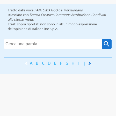
Tratto dalla voce
FANTOMATICO
del
Wikizionario
Rilasciato con
licenza Creative Commons Attribuzione-Condividi
allo stesso modo
I testi sopra riportati non sono in alcun modo espressione
dell’opinione di Italiaonline S.p.A.
A
B
C
D
E
F
G
H
I
J
K
L
M
N