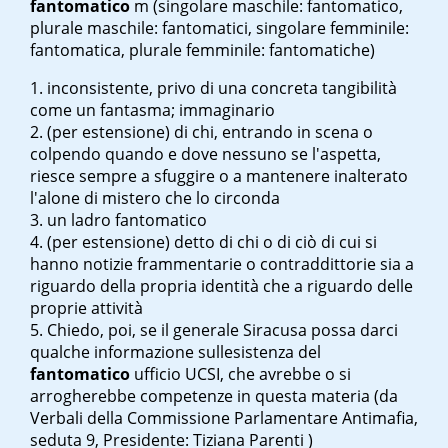
fantomatico
m
(singolare maschile: fantomatico,
plurale maschile: fantomatici, singolare femminile:
fantomatica, plurale femminile: fantomatiche)
inconsistente, privo di una concreta tangibilità
come un fantasma; immaginario
(per estensione) di chi, entrando in scena o
colpendo quando e dove nessuno se l'aspetta,
riesce sempre a sfuggire o a mantenere inalterato
l'alone di mistero che lo circonda
un ladro fantomatico
(per estensione) detto di chi o di ciò di cui si
hanno notizie frammentarie o contraddittorie sia a
riguardo della propria identità che a riguardo delle
proprie attività
Chiedo, poi, se il generale Siracusa possa darci
qualche informazione sull
esistenza del
fantomatico
ufficio UCSI, che avrebbe o si
arrogherebbe competenze in questa materia (da
Verbali della Commissione Parlamentare Antimafia
,
seduta 9, Presidente: Tiziana Parenti )