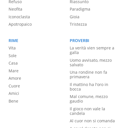
Refuso
Riassunto
Neofita
Paradigma
Iconoclasta
Gioia
Apotropaico
Tristezza
RIME
PROVERBI
Vita
La verità vien sempre a
galla
Sole
Uomo avvisato, mezzo
Casa
salvato
Mare
Una rondine non fa
primavera
Amore
Il mattino ha l'oro in
Cuore
bocca
Amici
Mal comune, mezzo
Bene
gaudio
Il gioco non vale la
candela
Al cuor non si comanda