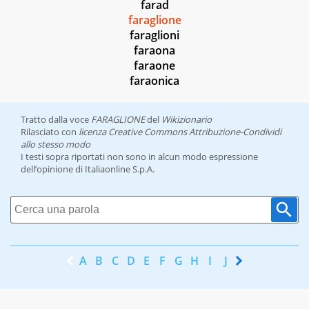
farad
faraglione
faraglioni
faraona
faraone
faraonica
Tratto dalla voce
FARAGLIONE
del
Wikizionario
Rilasciato con
licenza Creative Commons Attribuzione-Condividi
allo stesso modo
I testi sopra riportati non sono in alcun modo espressione
dell’opinione di Italiaonline S.p.A.
A
B
C
D
E
F
G
H
I
J
K
L
M
N