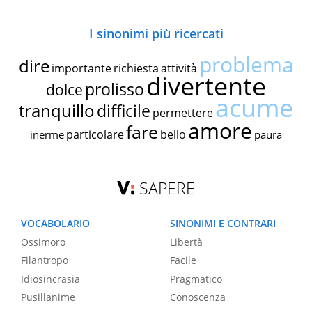
I sinonimi più ricercati
problema
dire
importante
richiesta
attività
divertente
prolisso
dolce
acume
tranquillo
difficile
permettere
amore
fare
particolare
bello
inerme
paura
SAPERE
VOCABOLARIO
SINONIMI E CONTRARI
Ossimoro
Libertà
Filantropo
Facile
Idiosincrasia
Pragmatico
Pusillanime
Conoscenza