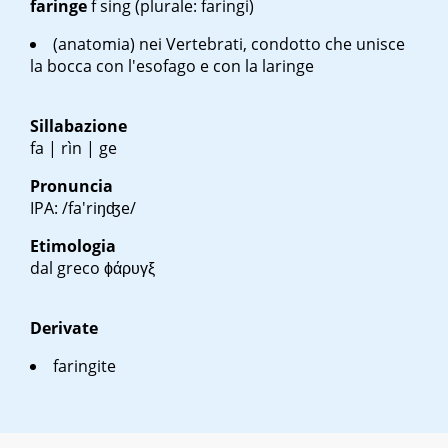
faringe
f sing
(plurale: faringi)
(anatomia) nei Vertebrati, condotto che unisce
la bocca con l'esofago e con la laringe
Sillabazione
fa | rìn | ge
Pronuncia
IPA: /fa'riŋʤe/
Etimologia
dal greco
ϕάρυγξ
Derivate
faringite