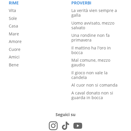
RIME
PROVERBI
Vita
La verità vien sempre a
galla
Sole
Uomo avvisato, mezzo
Casa
salvato
Mare
Una rondine non fa
primavera
Amore
Il mattino ha l'oro in
Cuore
bocca
Amici
Mal comune, mezzo
Bene
gaudio
Il gioco non vale la
candela
Al cuor non si comanda
A caval donato non si
guarda in bocca
Seguici su