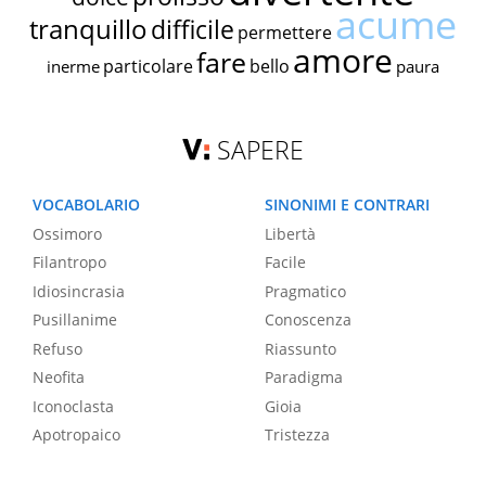
acume
tranquillo
difficile
permettere
amore
fare
particolare
bello
inerme
paura
SAPERE
VOCABOLARIO
SINONIMI E CONTRARI
Ossimoro
Libertà
Filantropo
Facile
Idiosincrasia
Pragmatico
Pusillanime
Conoscenza
Refuso
Riassunto
Neofita
Paradigma
Iconoclasta
Gioia
Apotropaico
Tristezza