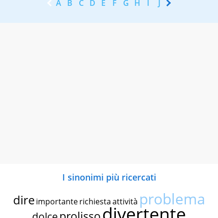
A
B
C
D
E
F
G
H
I
J
K
L
M
N
I sinonimi più ricercati
problema
dire
importante
richiesta
attività
divertente
prolisso
dolce