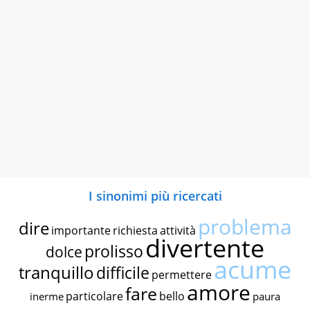
I sinonimi più ricercati
problema
dire
importante
richiesta
attività
divertente
prolisso
dolce
acume
tranquillo
difficile
permettere
amore
fare
particolare
bello
inerme
paura