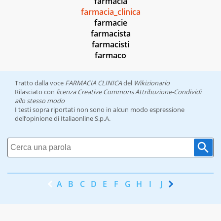
farmacia
farmacia_clinica
farmacie
farmacista
farmacisti
farmaco
Tratto dalla voce
FARMACIA CLINICA
del
Wikizionario
Rilasciato con
licenza Creative Commons Attribuzione-Condividi
allo stesso modo
I testi sopra riportati non sono in alcun modo espressione
dell’opinione di Italiaonline S.p.A.
A
B
C
D
E
F
G
H
I
J
K
L
M
N