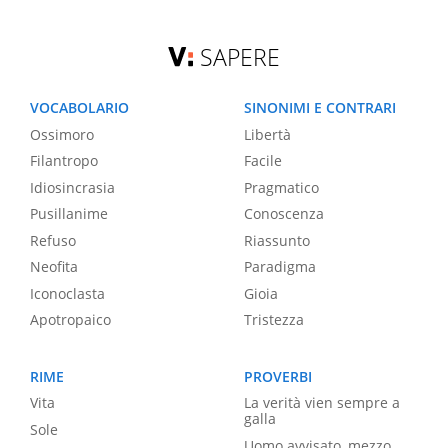
SAPERE
VOCABOLARIO
SINONIMI E CONTRARI
Ossimoro
Libertà
Filantropo
Facile
Idiosincrasia
Pragmatico
Pusillanime
Conoscenza
Refuso
Riassunto
Neofita
Paradigma
Iconoclasta
Gioia
Apotropaico
Tristezza
RIME
PROVERBI
Vita
La verità vien sempre a
galla
Sole
Uomo avvisato, mezzo