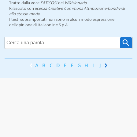
Tratto dalla voce
FATICOSI
del
Wikizionario
Rilasciato con
licenza Creative Commons Attribuzione-Condividi
allo stesso modo
I testi sopra riportati non sono in alcun modo espressione
dell’opinione di Italiaonline S.p.A.
A
B
C
D
E
F
G
H
I
J
K
L
M
N