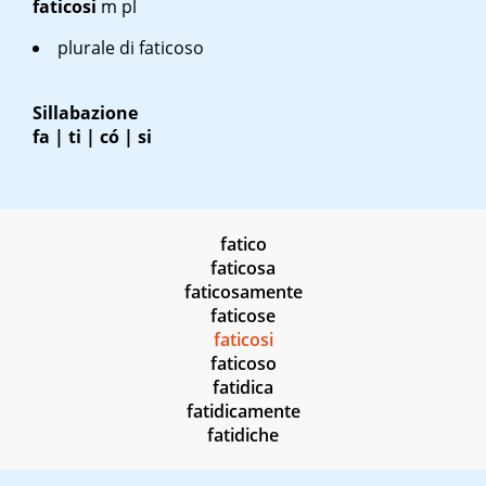
faticosi
m pl
plurale di
faticoso
Sillabazione
fa | ti | có | si
fatico
faticosa
faticosamente
faticose
faticosi
faticoso
fatidica
fatidicamente
fatidiche