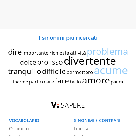
I sinonimi più ricercati
problema
dire
importante
richiesta
attività
divertente
prolisso
dolce
acume
tranquillo
difficile
permettere
amore
fare
particolare
bello
inerme
paura
SAPERE
VOCABOLARIO
SINONIMI E CONTRARI
Ossimoro
Libertà