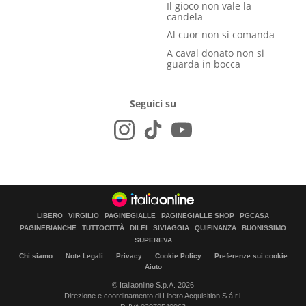
Il gioco non vale la
candela
Al cuor non si comanda
A caval donato non si
guarda in bocca
Seguici su
LIBERO
VIRGILIO
PAGINEGIALLE
PAGINEGIALLE SHOP
PGCASA
PAGINEBIANCHE
TUTTOCITTÀ
DILEI
SIVIAGGIA
QUIFINANZA
BUONISSIMO
SUPEREVA
Chi siamo
Note Legali
Privacy
Cookie Policy
Preferenze sui cookie
Aiuto
© Italiaonline S.p.A. 2026
Direzione e coordinamento di Libero Acquisition S.á r.l.