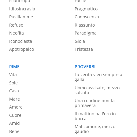
Filantropo
Facile
Idiosincrasia
Pragmatico
Pusillanime
Conoscenza
Refuso
Riassunto
Neofita
Paradigma
Iconoclasta
Gioia
Apotropaico
Tristezza
RIME
PROVERBI
Vita
La verità vien sempre a
galla
Sole
Uomo avvisato, mezzo
Casa
salvato
Mare
Una rondine non fa
primavera
Amore
Il mattino ha l'oro in
Cuore
bocca
Amici
Mal comune, mezzo
Bene
gaudio