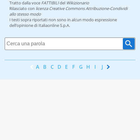
Tratto dalla voce
FATTIBILI
del
Wikizionario
Rilasciato con
licenza Creative Commons Attribuzione-Condividi
allo stesso modo
I testi sopra riportati non sono in alcun modo espressione
dell’opinione di Italiaonline S.p.A.
A
B
C
D
E
F
G
H
I
J
K
L
M
N