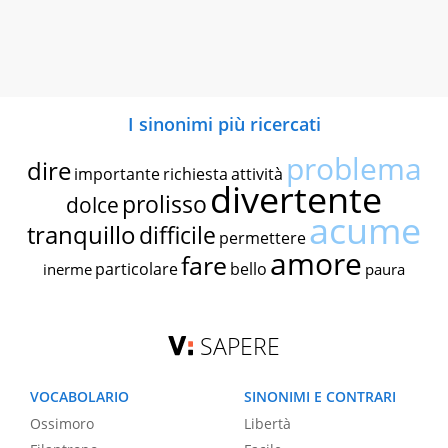
I sinonimi più ricercati
problema
dire
importante
richiesta
attività
divertente
prolisso
dolce
acume
tranquillo
difficile
permettere
amore
fare
particolare
bello
inerme
paura
SAPERE
VOCABOLARIO
SINONIMI E CONTRARI
Ossimoro
Libertà