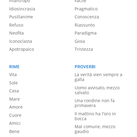
Filantropo
Facile
Idiosincrasia
Pragmatico
Pusillanime
Conoscenza
Refuso
Riassunto
Neofita
Paradigma
Iconoclasta
Gioia
Apotropaico
Tristezza
RIME
PROVERBI
Vita
La verità vien sempre a
galla
Sole
Uomo avvisato, mezzo
Casa
salvato
Mare
Una rondine non fa
primavera
Amore
Il mattino ha l'oro in
Cuore
bocca
Amici
Mal comune, mezzo
Bene
gaudio