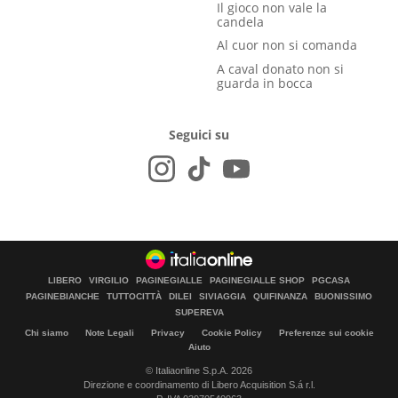
Il gioco non vale la
candela
Al cuor non si comanda
A caval donato non si
guarda in bocca
Seguici su
LIBERO
VIRGILIO
PAGINEGIALLE
PAGINEGIALLE SHOP
PGCASA
PAGINEBIANCHE
TUTTOCITTÀ
DILEI
SIVIAGGIA
QUIFINANZA
BUONISSIMO
SUPEREVA
Chi siamo
Note Legali
Privacy
Cookie Policy
Preferenze sui cookie
Aiuto
© Italiaonline S.p.A. 2026
Direzione e coordinamento di Libero Acquisition S.á r.l.