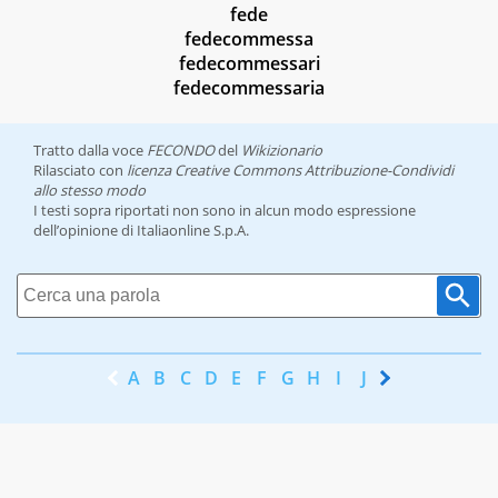
fede
fedecommessa
fedecommessari
fedecommessaria
Tratto dalla voce
FECONDO
del
Wikizionario
Rilasciato con
licenza Creative Commons Attribuzione-Condividi
allo stesso modo
I testi sopra riportati non sono in alcun modo espressione
dell’opinione di Italiaonline S.p.A.
A
B
C
D
E
F
G
H
I
J
K
L
M
N