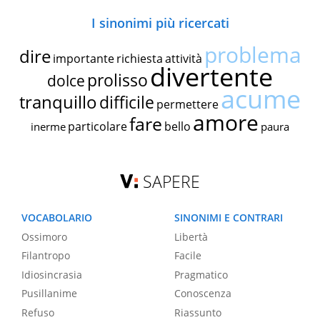
I sinonimi più ricercati
problema
dire
importante
richiesta
attività
divertente
prolisso
dolce
acume
tranquillo
difficile
permettere
amore
fare
particolare
bello
inerme
paura
SAPERE
VOCABOLARIO
SINONIMI E CONTRARI
Ossimoro
Libertà
Filantropo
Facile
Idiosincrasia
Pragmatico
Pusillanime
Conoscenza
Refuso
Riassunto