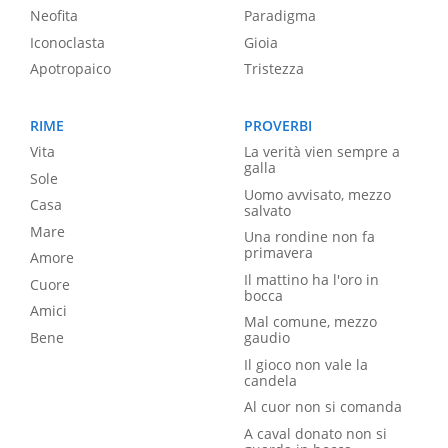
Neofita
Paradigma
Iconoclasta
Gioia
Apotropaico
Tristezza
RIME
PROVERBI
Vita
La verità vien sempre a
galla
Sole
Uomo avvisato, mezzo
Casa
salvato
Mare
Una rondine non fa
primavera
Amore
Il mattino ha l'oro in
Cuore
bocca
Amici
Mal comune, mezzo
Bene
gaudio
Il gioco non vale la
candela
Al cuor non si comanda
A caval donato non si