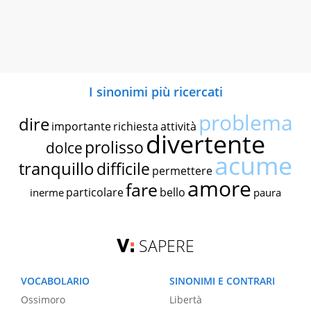
I sinonimi più ricercati
problema
dire
importante
richiesta
attività
divertente
prolisso
dolce
acume
tranquillo
difficile
permettere
amore
fare
particolare
bello
inerme
paura
SAPERE
VOCABOLARIO
SINONIMI E CONTRARI
Ossimoro
Libertà