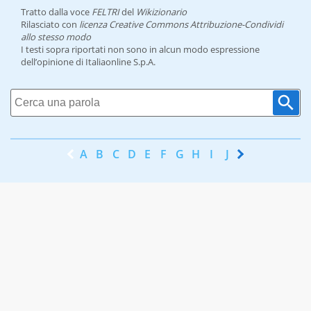
Tratto dalla voce
FELTRI
del
Wikizionario
Rilasciato con
licenza Creative Commons Attribuzione-Condividi
allo stesso modo
I testi sopra riportati non sono in alcun modo espressione
dell’opinione di Italiaonline S.p.A.
A
B
C
D
E
F
G
H
I
J
K
L
M
N