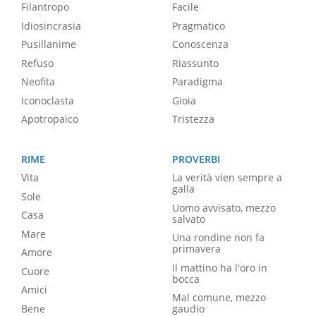
Filantropo
Facile
Idiosincrasia
Pragmatico
Pusillanime
Conoscenza
Refuso
Riassunto
Neofita
Paradigma
Iconoclasta
Gioia
Apotropaico
Tristezza
RIME
PROVERBI
Vita
La verità vien sempre a
galla
Sole
Uomo avvisato, mezzo
Casa
salvato
Mare
Una rondine non fa
primavera
Amore
Il mattino ha l'oro in
Cuore
bocca
Amici
Mal comune, mezzo
Bene
gaudio