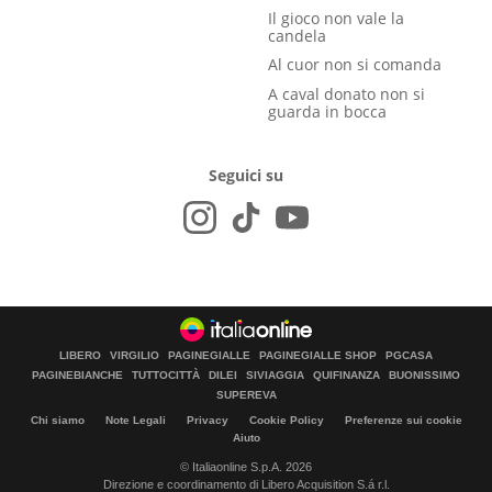
Il gioco non vale la
candela
Al cuor non si comanda
A caval donato non si
guarda in bocca
Seguici su
LIBERO
VIRGILIO
PAGINEGIALLE
PAGINEGIALLE SHOP
PGCASA
PAGINEBIANCHE
TUTTOCITTÀ
DILEI
SIVIAGGIA
QUIFINANZA
BUONISSIMO
SUPEREVA
Chi siamo
Note Legali
Privacy
Cookie Policy
Preferenze sui cookie
Aiuto
© Italiaonline S.p.A. 2026
Direzione e coordinamento di Libero Acquisition S.á r.l.