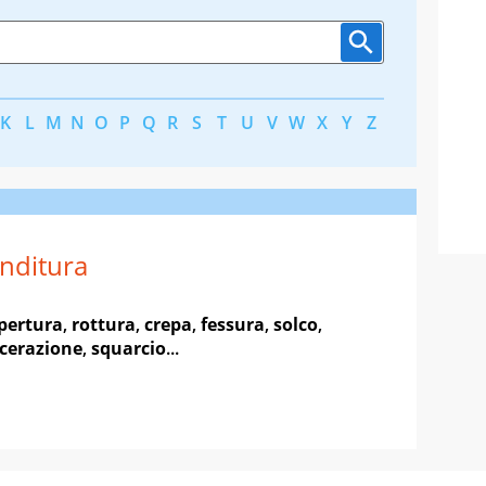
K
L
M
N
O
P
Q
R
S
T
U
V
W
X
Y
Z
nditura
pertura
,
rottura
,
crepa
,
fessura
,
solco
,
acerazione
,
squarcio
...