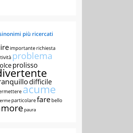
 sinonimi più ricercati
ire
importante
richiesta
problema
tività
prolisso
olce
divertente
ranquillo
difficile
acume
ermettere
fare
particolare
bello
nerme
amore
paura