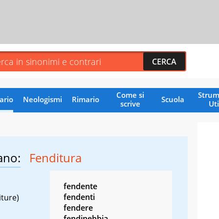
Come si
Strum
ario
Neologismi
Rimario
Scuola
scrive
Uti
ano:
Fenditura
fendente
fendenti
iture)
fendere
fendinebbia