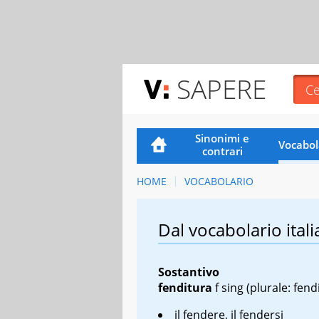
SAPERE
Sinonimi e
Vocabol
contrari
HOME
VOCABOLARIO
Dal vocabolario itali
Sostantivo
fenditura
f sing
(plurale: fend
il fendere, il fendersi