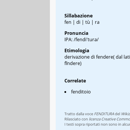
Sillabazione
fen | di | tù | ra
Pronuncia
IPA: /fendi'tura/
Etimologia
derivazione di fendere( dal lat
fĭndere
)
Correlate
fenditoio
Tratto dalla voce
FENDITURA
del
Wikiz
Rilasciato con
licenza Creative Commo
I testi sopra riportati non sono in alc