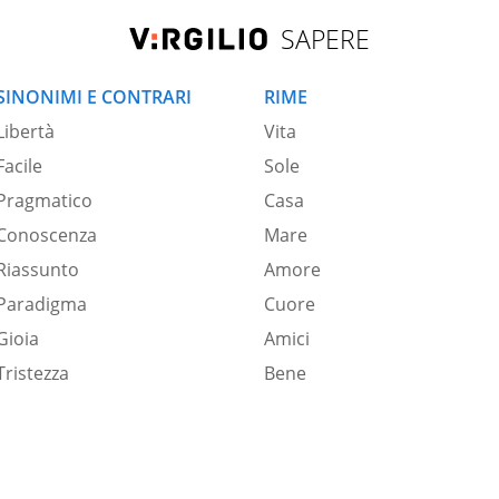
SAPERE
SINONIMI E CONTRARI
RIME
Libertà
Vita
Facile
Sole
Pragmatico
Casa
Conoscenza
Mare
Riassunto
Amore
Paradigma
Cuore
Gioia
Amici
Tristezza
Bene