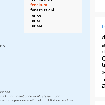
fenditura
fenestrazioni
fenice
fenici
fenicia
I
d
at
ino
d
t
p
i
ionario
ns Attribuzione-Condividi allo stesso modo
un modo espressione dell’opinione di Italiaonline S.p.A.