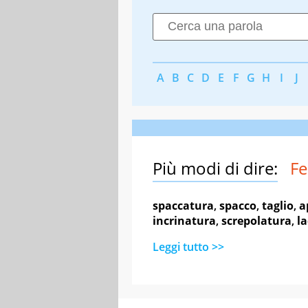
A
B
C
D
E
F
G
H
I
J
Più modi di dire:
Fe
spaccatura
,
spacco
,
taglio
,
a
incrinatura
,
screpolatura
,
l
Leggi tutto >>