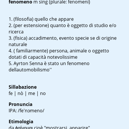
fenomeno
m sing
(plurale: fenomeni)
(filosofia) quello che appare
(per estensione) quanto è oggetto di studio e/o
ricerca
(fisica) accadimento, evento specie se di origine
naturale
( familiarmente) persona, animale o oggetto
dotati di capacità notevolissime
Ayrton Senna è stato un fenomeno
dell
automobilismo''
Sillabazione
fe | nò | me | no
Pronuncia
IPA: /fe'nɔmeno/
Etimologia
da
ϕαίνομαι
cioè "mostrarsi, apparire"