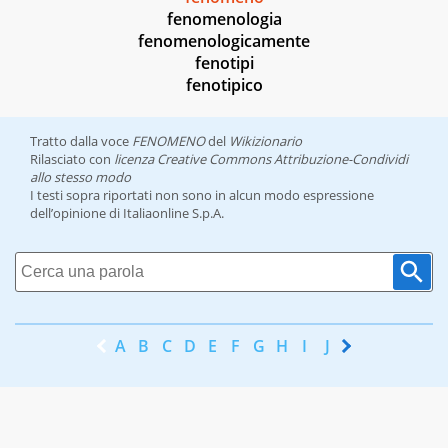
fenomenologia
fenomenologicamente
fenotipi
fenotipico
Tratto dalla voce
FENOMENO
del
Wikizionario
Rilasciato con
licenza Creative Commons Attribuzione-Condividi
allo stesso modo
I testi sopra riportati non sono in alcun modo espressione
dell’opinione di Italiaonline S.p.A.
A
B
C
D
E
F
G
H
I
J
K
L
M
N