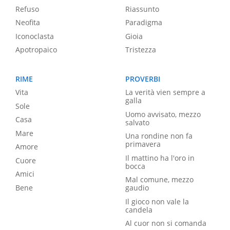
Refuso
Riassunto
Neofita
Paradigma
Iconoclasta
Gioia
Apotropaico
Tristezza
RIME
PROVERBI
Vita
La verità vien sempre a
galla
Sole
Uomo avvisato, mezzo
Casa
salvato
Mare
Una rondine non fa
primavera
Amore
Il mattino ha l'oro in
Cuore
bocca
Amici
Mal comune, mezzo
Bene
gaudio
Il gioco non vale la
candela
Al cuor non si comanda