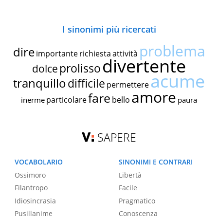
I sinonimi più ricercati
problema
dire
importante
richiesta
attività
divertente
prolisso
dolce
acume
tranquillo
difficile
permettere
amore
fare
particolare
bello
inerme
paura
SAPERE
VOCABOLARIO
SINONIMI E CONTRARI
Ossimoro
Libertà
Filantropo
Facile
Idiosincrasia
Pragmatico
Pusillanime
Conoscenza