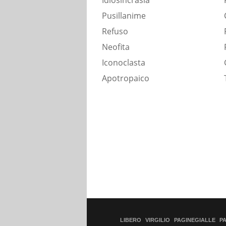
Idiosincrasia
Pusillanime
Refuso
Neofita
Iconoclasta
Apotropaico
LIBERO
VIRGILIO
PAGINEGIALLE
P