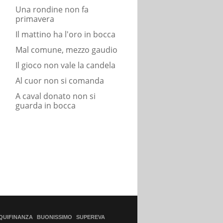
Una rondine non fa
primavera
Il mattino ha l'oro in bocca
Mal comune, mezzo gaudio
Il gioco non vale la candela
Al cuor non si comanda
A caval donato non si
guarda in bocca
QUIFINANZA
BUONISSIMO
SUPEREVA