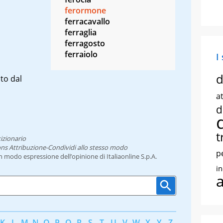
ferormone
ferracavallo
ferraglia
ferragosto
ferraiolo
I
d
to dal
at
d
t
izionario
ns Attribuzione-Condividi allo stesso modo
p
un modo espressione dell’opinione di Italiaonline S.p.A.
i
K
L
M
N
O
P
Q
R
S
T
U
V
W
X
Y
Z