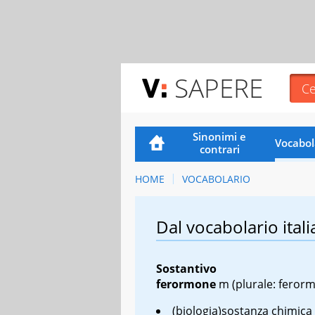
SAPERE
Sinonimi e
Vocabol
contrari
HOME
VOCABOLARIO
Dal vocabolario itali
Sostantivo
ferormone
m
(plurale: ferorm
(biologia)sostanza chimica