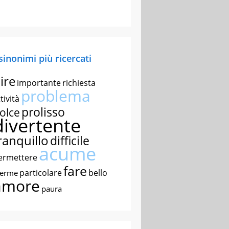
 sinonimi più ricercati
ire
importante
richiesta
problema
tività
prolisso
olce
divertente
ranquillo
difficile
acume
ermettere
fare
particolare
bello
nerme
amore
paura