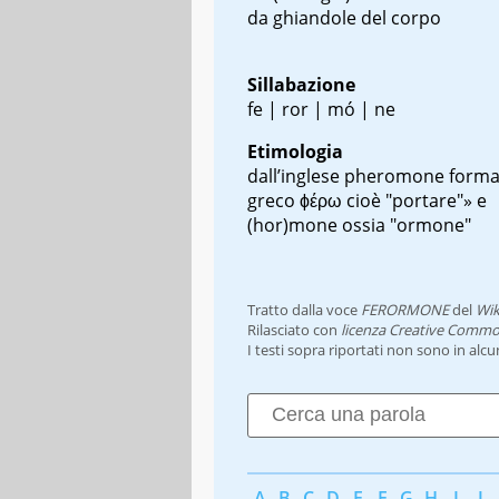
da ghiandole del corpo
Sillabazione
fe | ror | mó | ne
Etimologia
dall’inglese
pheromone
forma
greco
ϕέρω
cioè "portare"» e
(hor)mone
ossia "ormone"
Tratto dalla voce
FERORMONE
del
Wik
Rilasciato con
licenza Creative Commo
I testi sopra riportati non sono in alc
A
B
C
D
E
F
G
H
I
J