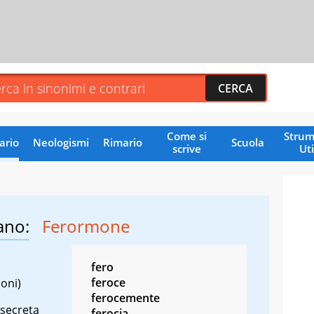
Come si
Strum
ario
Neologismi
Rimario
Scuola
scrive
Uti
ano:
Ferormone
fero
feroce
oni)
ferocemente
 secreta
ferocia