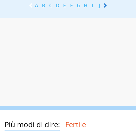
A
B
C
D
E
F
G
H
I
J
K
L
M
N
Più modi di dire:
Fertile