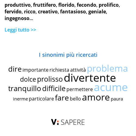
produttivo
,
fruttifero
,
florido
,
fecondo
,
prolifico
,
fervido
,
ricco
,
creativo
,
fantasioso
,
geniale
,
ingegnoso
...
Leggi tutto >>
I sinonimi più ricercati
problema
dire
importante
richiesta
attività
divertente
prolisso
dolce
acume
tranquillo
difficile
permettere
amore
fare
particolare
bello
inerme
paura
SAPERE