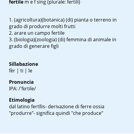
fertile
m
e
f sing
(plurale: fertili)
(agricoltura)(botanica) (di) pianta o terreno in
grado di produrre molti frutti
arare un campo fertile
(biologia)(zoologia) (di) femmina di animale in
grado di generare figli
Sillabazione
fèr | ti | le
Pronuncia
IPA: /'fɛrtile/
Etimologia
dal latino
fertĭlis
- derivazione di
ferre
ossia
"produrre"- significa quindi "che produce"