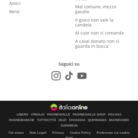
Amici
Mal comune, mezzo
Bene
gaudio
Il gioco non vale la
candela
Al cuor non si comanda
A caval donato non si
guarda in bocca
Seguici su
LIBERO
VIRGILIO
PAGINEGIALLE
PAGINEGIALLE SHOP
PGCASA
PAGINEBIANCHE
TUTTOCITTÀ
DILEI
SIVIAGGIA
QUIFINANZA
BUONISSIMO
SUPEREVA
Chi siamo
Note Legali
Privacy
Cookie Policy
Preferenze sui cookie
Aiuto