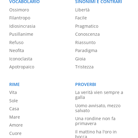
VOCABOLARIO
SINONIMI E CONTRARI
Ossimoro
Libertà
Filantropo
Facile
Idiosincrasia
Pragmatico
Pusillanime
Conoscenza
Refuso
Riassunto
Neofita
Paradigma
Iconoclasta
Gioia
Apotropaico
Tristezza
RIME
PROVERBI
Vita
La verità vien sempre a
galla
Sole
Uomo avvisato, mezzo
Casa
salvato
Mare
Una rondine non fa
primavera
Amore
Il mattino ha l'oro in
Cuore
bocca