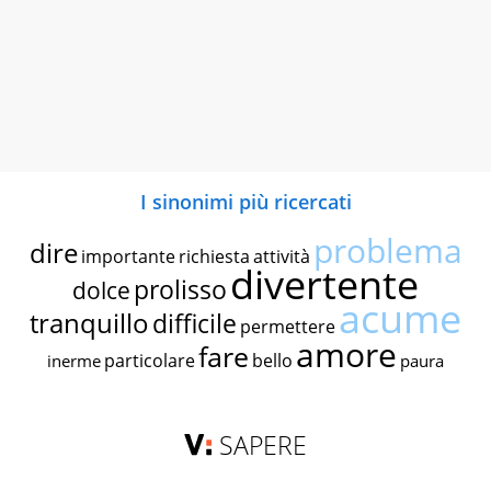
I sinonimi più ricercati
problema
dire
importante
richiesta
attività
divertente
prolisso
dolce
acume
tranquillo
difficile
permettere
amore
fare
particolare
bello
inerme
paura
SAPERE