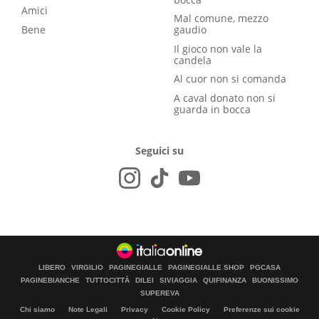
Amici
Mal comune, mezzo
Bene
gaudio
Il gioco non vale la
candela
Al cuor non si comanda
A caval donato non si
guarda in bocca
Seguici su
LIBERO
VIRGILIO
PAGINEGIALLE
PAGINEGIALLE SHOP
PGCASA
PAGINEBIANCHE
TUTTOCITTÀ
DILEI
SIVIAGGIA
QUIFINANZA
BUONISSIMO
SUPEREVA
Chi siamo
Note Legali
Privacy
Cookie Policy
Preferenze sui cookie