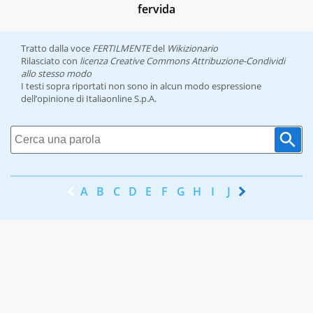
fervida
Tratto dalla voce
FERTILMENTE
del
Wikizionario
Rilasciato con
licenza Creative Commons Attribuzione-Condividi
allo stesso modo
I testi sopra riportati non sono in alcun modo espressione
dell’opinione di Italiaonline S.p.A.
A
B
C
D
E
F
G
H
I
J
K
L
M
N