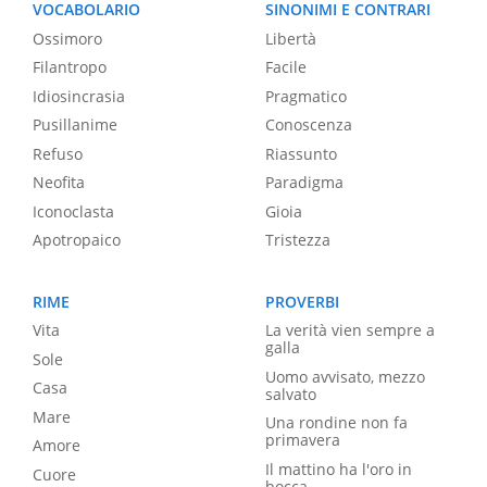
VOCABOLARIO
SINONIMI E CONTRARI
Ossimoro
Libertà
Filantropo
Facile
Idiosincrasia
Pragmatico
Pusillanime
Conoscenza
Refuso
Riassunto
Neofita
Paradigma
Iconoclasta
Gioia
Apotropaico
Tristezza
RIME
PROVERBI
Vita
La verità vien sempre a
galla
Sole
Uomo avvisato, mezzo
Casa
salvato
Mare
Una rondine non fa
primavera
Amore
Il mattino ha l'oro in
Cuore
bocca