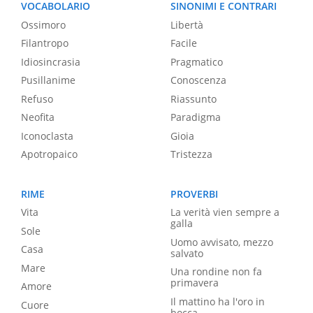
VOCABOLARIO
SINONIMI E CONTRARI
Ossimoro
Libertà
Filantropo
Facile
Idiosincrasia
Pragmatico
Pusillanime
Conoscenza
Refuso
Riassunto
Neofita
Paradigma
Iconoclasta
Gioia
Apotropaico
Tristezza
RIME
PROVERBI
Vita
La verità vien sempre a
galla
Sole
Uomo avvisato, mezzo
Casa
salvato
Mare
Una rondine non fa
primavera
Amore
Il mattino ha l'oro in
Cuore
bocca