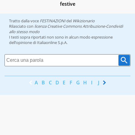
festive
Tratto dalla voce
FESTINAZIONI
del
Wikizionario
Rilasciato con
licenza Creative Commons Attribuzione-Condividi
allo stesso modo
I testi sopra riportati non sono in alcun modo espressione
dell’opinione di Italiaonline S.p.A.
A
B
C
D
E
F
G
H
I
J
K
L
M
N