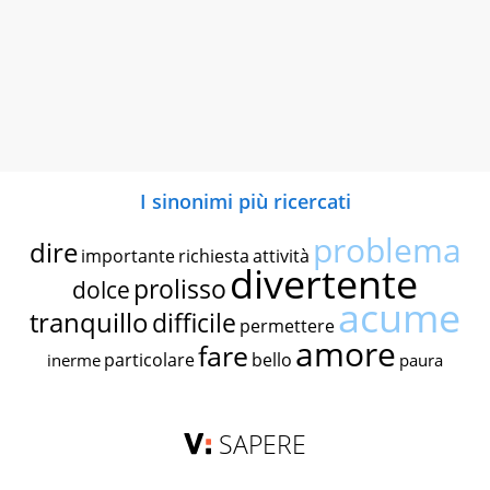
I sinonimi più ricercati
problema
dire
importante
richiesta
attività
divertente
prolisso
dolce
acume
tranquillo
difficile
permettere
amore
fare
particolare
bello
inerme
paura
SAPERE