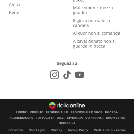
Amici
Mal comune, mezzo
Bene
gaudio
Il gioco non vale la
candela
Al cuor non si comanda
A caval donato non si
guarda in bocca
Seguici su
LIBERO
VIRGILIO
PAGINEGIALLE
PAGINEGIALLE SHOP
PGCASA
PAGINEBIANCHE
TUTTOCITTÀ
DILEI
SIVIAGGIA
QUIFINANZA
BUONISSIMO
SUPEREVA
Chi siamo
Note Legali
Privacy
Cookie Policy
Preferenze sui cookie