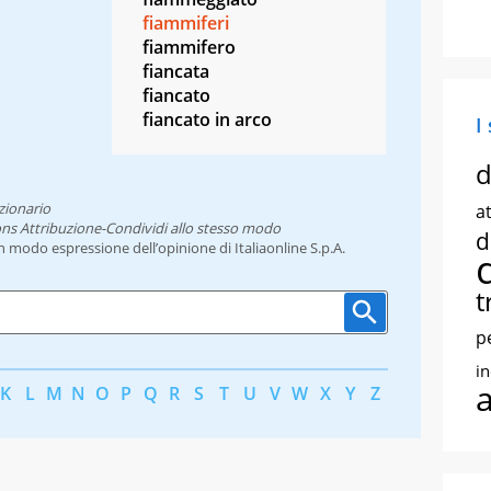
fiammiferi
fiammifero
fiancata
fiancato
fiancato in arco
I
d
zionario
at
ns Attribuzione-Condividi allo stesso modo
d
un modo espressione dell’opinione di Italiaonline S.p.A.
t
p
i
K
L
M
N
O
P
Q
R
S
T
U
V
W
X
Y
Z