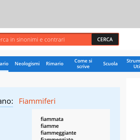
Come si
Strum
ario
Neologismi
Rimario
Scuola
scrive
Uti
ano:
Fiammiferi
fiammata
fiamme
fiammeggiante
fiammeggiato