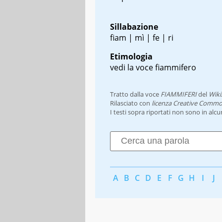
Sillabazione
fiam | mì | fe | ri
Etimologia
vedi la voce fiammifero
Tratto dalla voce
FIAMMIFERI
del
Wiki
Rilasciato con
licenza Creative Commo
I testi sopra riportati non sono in alc
A
B
C
D
E
F
G
H
I
J