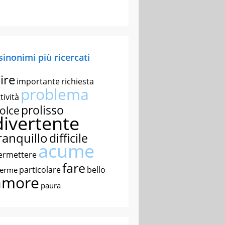
 sinonimi più ricercati
ire
importante
richiesta
problema
tività
prolisso
olce
divertente
ranquillo
difficile
acume
ermettere
fare
particolare
bello
nerme
amore
paura