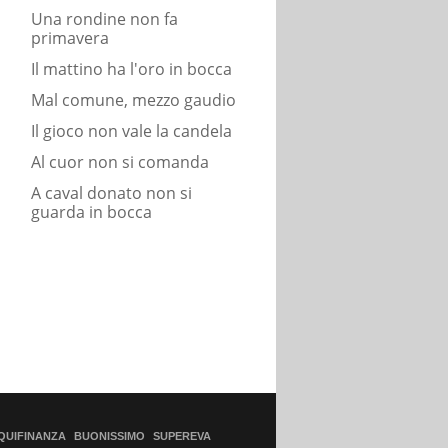
Una rondine non fa
primavera
Il mattino ha l'oro in bocca
Mal comune, mezzo gaudio
Il gioco non vale la candela
Al cuor non si comanda
A caval donato non si
guarda in bocca
QUIFINANZA
BUONISSIMO
SUPEREVA