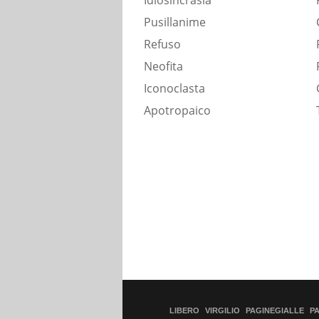
Idiosincrasia
Pusillanime
Refuso
Neofita
Iconoclasta
Apotropaico
LIBERO
VIRGILIO
PAGINEGIALLE
P