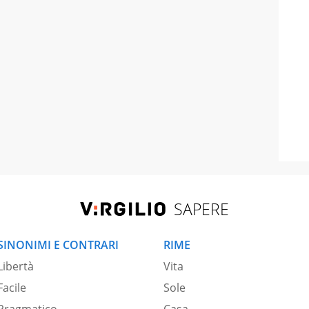
SAPERE
SINONIMI E CONTRARI
RIME
Libertà
Vita
Facile
Sole