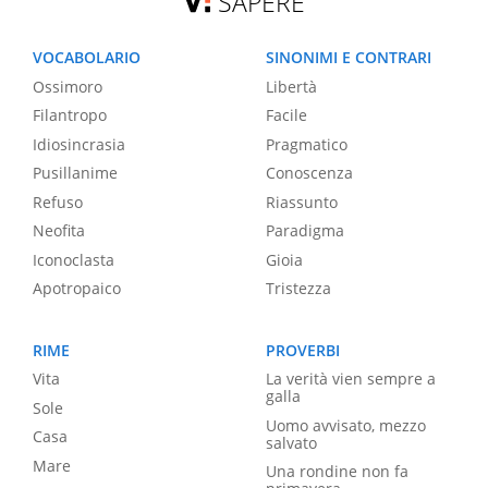
SAPERE
VOCABOLARIO
SINONIMI E CONTRARI
Ossimoro
Libertà
Filantropo
Facile
Idiosincrasia
Pragmatico
Pusillanime
Conoscenza
Refuso
Riassunto
Neofita
Paradigma
Iconoclasta
Gioia
Apotropaico
Tristezza
RIME
PROVERBI
Vita
La verità vien sempre a
galla
Sole
Uomo avvisato, mezzo
Casa
salvato
Mare
Una rondine non fa