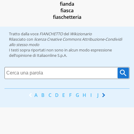
fianda
fiasca
fiaschetteria
Tratto dalla voce
FIANCHETTO
del
Wikizionario
Rilasciato con
licenza Creative Commons Attribuzione-Condividi
allo stesso modo
I testi sopra riportati non sono in alcun modo espressione
dell’opinione di Italiaonline S.p.A.
A
B
C
D
E
F
G
H
I
J
K
L
M
N