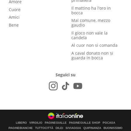
primavera
Amore
Il mattino ha l'oro in
Cuore
bocca
Amici
Mal comune, mezzo
Bene
gaudio
Il gioco non vale la
candela
Al cuor non si comanda
A caval donato non si
guarda in bocca
Seguici su
LIBERO
VIRGILIO
PAGINEGIALLE
PAGINEGIALLE SHOP
PGCASA
PAGINEBIANCHE
TUTTOCITTÀ
DILEI
SIVIAGGIA
QUIFINANZA
BUONISSIMO