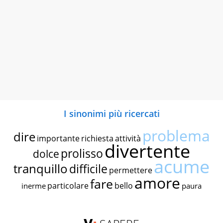
I sinonimi più ricercati
problema
dire
importante
richiesta
attività
divertente
prolisso
dolce
acume
tranquillo
difficile
permettere
amore
fare
particolare
bello
inerme
paura