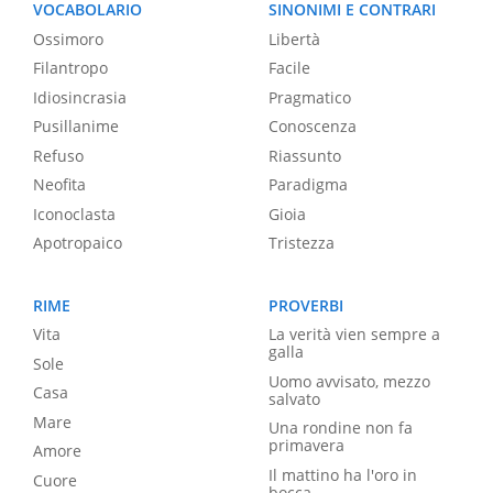
VOCABOLARIO
SINONIMI E CONTRARI
Ossimoro
Libertà
Filantropo
Facile
Idiosincrasia
Pragmatico
Pusillanime
Conoscenza
Refuso
Riassunto
Neofita
Paradigma
Iconoclasta
Gioia
Apotropaico
Tristezza
RIME
PROVERBI
Vita
La verità vien sempre a
galla
Sole
Uomo avvisato, mezzo
Casa
salvato
Mare
Una rondine non fa
primavera
Amore
Il mattino ha l'oro in
Cuore
bocca