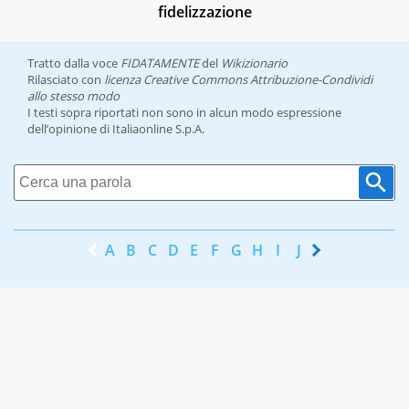
fidelizzazione
Tratto dalla voce
FIDATAMENTE
del
Wikizionario
Rilasciato con
licenza Creative Commons Attribuzione-Condividi
allo stesso modo
I testi sopra riportati non sono in alcun modo espressione
dell’opinione di Italiaonline S.p.A.
A
B
C
D
E
F
G
H
I
J
K
L
M
N