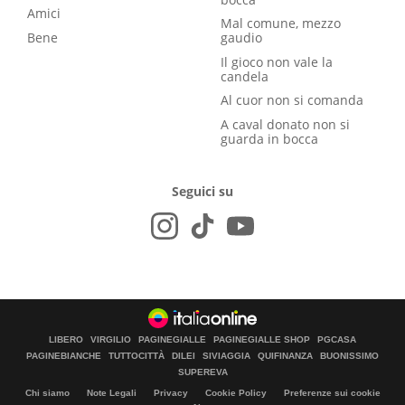
Amici
Mal comune, mezzo
Bene
gaudio
Il gioco non vale la
candela
Al cuor non si comanda
A caval donato non si
guarda in bocca
Seguici su
LIBERO
VIRGILIO
PAGINEGIALLE
PAGINEGIALLE SHOP
PGCASA
PAGINEBIANCHE
TUTTOCITTÀ
DILEI
SIVIAGGIA
QUIFINANZA
BUONISSIMO
SUPEREVA
Chi siamo
Note Legali
Privacy
Cookie Policy
Preferenze sui cookie