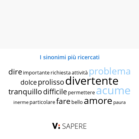
I sinonimi più ricercati
problema
dire
importante
richiesta
attività
divertente
prolisso
dolce
acume
tranquillo
difficile
permettere
amore
fare
particolare
bello
inerme
paura
SAPERE