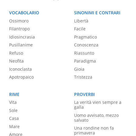
VOCABOLARIO
SINONIMI E CONTRARI
Ossimoro
Libertà
Filantropo
Facile
Idiosincrasia
Pragmatico
Pusillanime
Conoscenza
Refuso
Riassunto
Neofita
Paradigma
Iconoclasta
Gioia
Apotropaico
Tristezza
RIME
PROVERBI
Vita
La verità vien sempre a
galla
Sole
Uomo avvisato, mezzo
Casa
salvato
Mare
Una rondine non fa
primavera
Amore