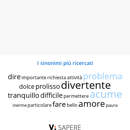
I sinonimi più ricercati
problema
dire
importante
richiesta
attività
divertente
prolisso
dolce
acume
tranquillo
difficile
permettere
amore
fare
particolare
bello
inerme
paura
SAPERE