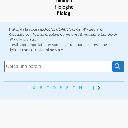
filologa
filologhe
filologi
Tratto dalla voce
FILOGENETICAMENTE
del
Wikizionario
Rilasciato con
licenza Creative Commons Attribuzione-Condividi
allo stesso modo
I testi sopra riportati non sono in alcun modo espressione
dell’opinione di Italiaonline S.p.A.
A
B
C
D
E
F
G
H
I
J
K
L
M
N