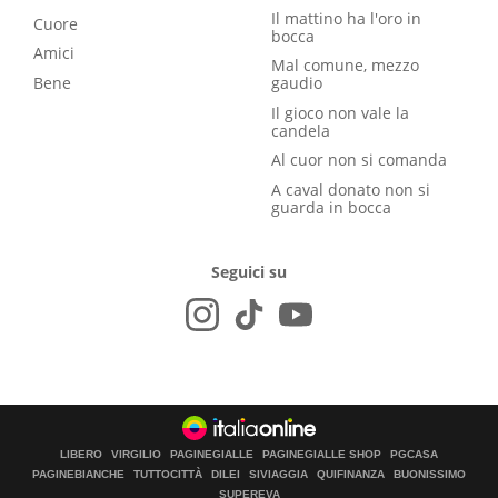
Il mattino ha l'oro in
Cuore
bocca
Amici
Mal comune, mezzo
Bene
gaudio
Il gioco non vale la
candela
Al cuor non si comanda
A caval donato non si
guarda in bocca
Seguici su
LIBERO
VIRGILIO
PAGINEGIALLE
PAGINEGIALLE SHOP
PGCASA
PAGINEBIANCHE
TUTTOCITTÀ
DILEI
SIVIAGGIA
QUIFINANZA
BUONISSIMO
SUPEREVA