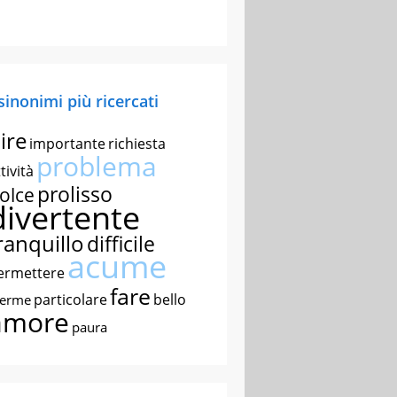
 sinonimi più ricercati
ire
importante
richiesta
problema
tività
prolisso
olce
divertente
ranquillo
difficile
acume
ermettere
fare
particolare
bello
nerme
amore
paura