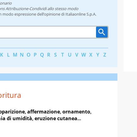
ionario
ns Attribuzione-Condividi allo stesso modo
un modo espressione dell’opinione di Italiaonline S.p.A.
K
L
M
N
O
P
Q
R
S
T
U
V
W
X
Y
Z
oritura
pparizione
,
affermazione
,
ornamento
,
ia di umidità
,
eruzione cutanea
...