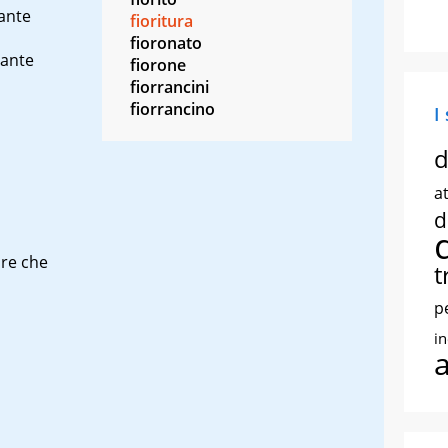
ante
fioritura
fioronato
cante
fiorone
fiorrancini
fiorrancino
I
d
at
d
ire
che
t
p
i