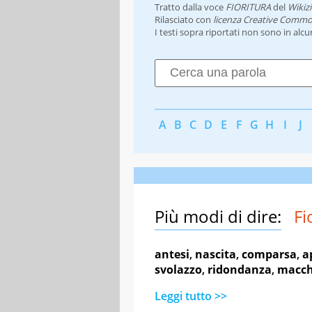
Tratto dalla voce
FIORITURA
del
Wikiz
Rilasciato con
licenza Creative Commo
I testi sopra riportati non sono in alc
A
B
C
D
E
F
G
H
I
J
Più modi di dire:
Fi
antesi
,
nascita
,
comparsa
,
a
svolazzo
,
ridondanza
,
macch
Leggi tutto >>