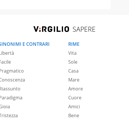
SAPERE
SINONIMI E CONTRARI
RIME
Libertà
Vita
Facile
Sole
Pragmatico
Casa
Conoscenza
Mare
Riassunto
Amore
Paradigma
Cuore
Gioia
Amici
Tristezza
Bene