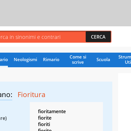
Come si
Strum
ario
Neologismi
Rimario
Scuola
scrive
Uti
ano:
Fioritura
fioritamente
fiorite
ure)
fioriti
fiorito