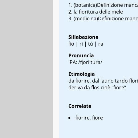
(botanica)Definizione manc
la fioritura delle mele
(medicina)Definizione man
Sillabazione
fio | ri | tù | ra
Pronuncia
IPA: /fjori'tura/
Etimologia
da fiorire, dal latino tardo
flor
deriva da
flos
cioè "fiore"
Correlate
fiorire, fiore