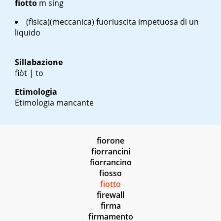
fiotto
m sing
(fisica)(meccanica) fuoriuscita impetuosa di un
liquido
Sillabazione
fiòt | to
Etimologia
Etimologia mancante
fiorone
fiorrancini
fiorrancino
fiosso
fiotto
firewall
firma
firmamento