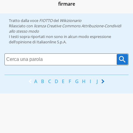
firmare
Tratto dalla voce
FIOTTO
del
Wikizionario
Rilasciato con
licenza Creative Commons Attribuzione-Condividi
allo stesso modo
I testi sopra riportati non sono in alcun modo espressione
dell’opinione di Italiaonline S.p.A.
A
B
C
D
E
F
G
H
I
J
K
L
M
N