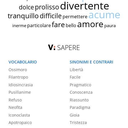
divertente
prolisso
dolce
acume
tranquillo
difficile
permettere
amore
fare
particolare
bello
inerme
paura
SAPERE
VOCABOLARIO
SINONIMI E CONTRARI
Ossimoro
Libertà
Filantropo
Facile
Idiosincrasia
Pragmatico
Pusillanime
Conoscenza
Refuso
Riassunto
Neofita
Paradigma
Iconoclasta
Gioia
Apotropaico
Tristezza