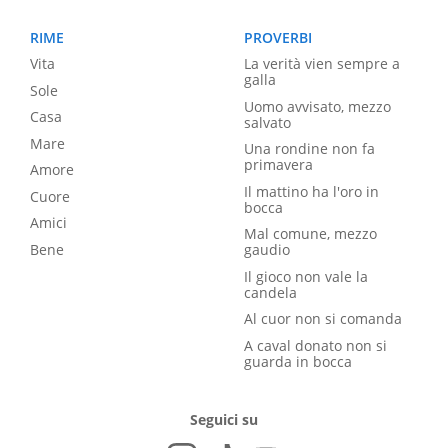
RIME
PROVERBI
Vita
La verità vien sempre a
galla
Sole
Uomo avvisato, mezzo
Casa
salvato
Mare
Una rondine non fa
primavera
Amore
Il mattino ha l'oro in
Cuore
bocca
Amici
Mal comune, mezzo
Bene
gaudio
Il gioco non vale la
candela
Al cuor non si comanda
A caval donato non si
guarda in bocca
Seguici su