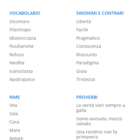
VOCABOLARIO
SINONIMI E CONTRARI
Ossimoro
Libertà
Filantropo
Facile
Idiosincrasia
Pragmatico
Pusillanime
Conoscenza
Refuso
Riassunto
Neofita
Paradigma
Iconoclasta
Gioia
Apotropaico
Tristezza
RIME
PROVERBI
Vita
La verità vien sempre a
galla
Sole
Uomo avvisato, mezzo
Casa
salvato
Mare
Una rondine non fa
primavera
Amore