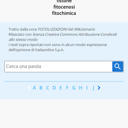
fistone
fitocenosi
fitochimica
Tratto dalla voce
FISTOLIZZAZIONI
del
Wikizionario
Rilasciato con
licenza Creative Commons Attribuzione-Condividi
allo stesso modo
I testi sopra riportati non sono in alcun modo espressione
dell’opinione di Italiaonline S.p.A.
A
B
C
D
E
F
G
H
I
J
K
L
M
N