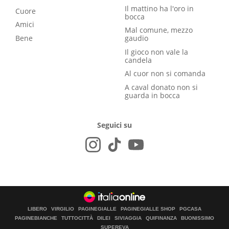
Il mattino ha l'oro in
Cuore
bocca
Amici
Mal comune, mezzo
Bene
gaudio
Il gioco non vale la
candela
Al cuor non si comanda
A caval donato non si
guarda in bocca
Seguici su
LIBERO
VIRGILIO
PAGINEGIALLE
PAGINEGIALLE SHOP
PGCASA
PAGINEBIANCHE
TUTTOCITTÀ
DILEI
SIVIAGGIA
QUIFINANZA
BUONISSIMO
SUPEREVA