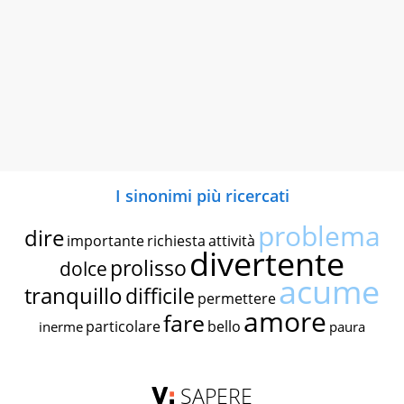
I sinonimi più ricercati
problema
dire
importante
richiesta
attività
divertente
prolisso
dolce
acume
tranquillo
difficile
permettere
amore
fare
particolare
bello
inerme
paura
SAPERE