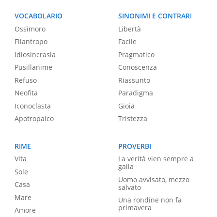
VOCABOLARIO
SINONIMI E CONTRARI
Ossimoro
Libertà
Filantropo
Facile
Idiosincrasia
Pragmatico
Pusillanime
Conoscenza
Refuso
Riassunto
Neofita
Paradigma
Iconoclasta
Gioia
Apotropaico
Tristezza
RIME
PROVERBI
Vita
La verità vien sempre a
galla
Sole
Uomo avvisato, mezzo
Casa
salvato
Mare
Una rondine non fa
primavera
Amore