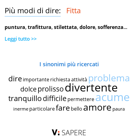
Più modi di dire:
Fitta
puntura
,
trafittura
,
stilettata
,
dolore
,
sofferenza
...
Leggi tutto >>
I sinonimi più ricercati
problema
dire
importante
richiesta
attività
divertente
prolisso
dolce
acume
tranquillo
difficile
permettere
amore
fare
particolare
bello
inerme
paura
SAPERE