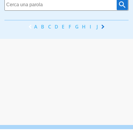
A
B
C
D
E
F
G
H
I
J
K
L
M
N