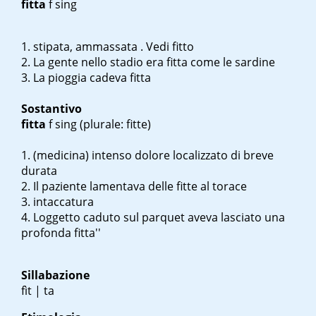
fitta
f sing
stipata, ammassata . Vedi fitto
La gente nello stadio era fitta come le sardine
La pioggia cadeva fitta
Sostantivo
fitta
f sing
(plurale: fitte)
(medicina) intenso dolore localizzato di breve
durata
Il paziente lamentava delle fitte al torace
intaccatura
L
oggetto caduto sul parquet aveva lasciato una
profonda fitta''
Sillabazione
fìt | ta