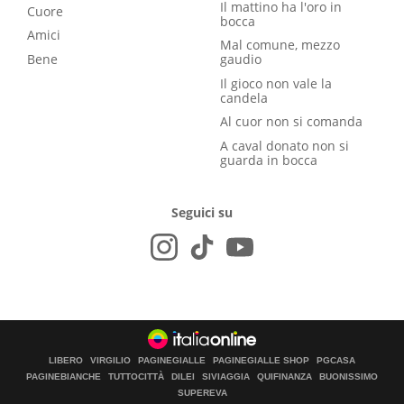
Il mattino ha l'oro in
Cuore
bocca
Amici
Mal comune, mezzo
Bene
gaudio
Il gioco non vale la
candela
Al cuor non si comanda
A caval donato non si
guarda in bocca
Seguici su
LIBERO
VIRGILIO
PAGINEGIALLE
PAGINEGIALLE SHOP
PGCASA
PAGINEBIANCHE
TUTTOCITTÀ
DILEI
SIVIAGGIA
QUIFINANZA
BUONISSIMO
SUPEREVA